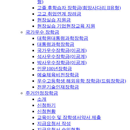
형)
고졸 후학습자 장학금(희망사다리 II유형)
고교 취업연계 장려금
현장실습 지원금
현장실습 기업현장교육 지원
국가우수 장학금
대학원대통령과학장학금
대통령과학장학금
국가우수장학금(이공계)
석사우수장학금(이공계)
박사우수장학금(이공계)
인문100년장학금
예술체육비전장학금
우수고등학생 해외유학 장학금(드림장학금)
전문기술인재장학금
주거안정장학금
소개
신청하기
신청현황
교육이수 및 장학생서약서 제출
지급요청서 작성
지급요청서 승인현황