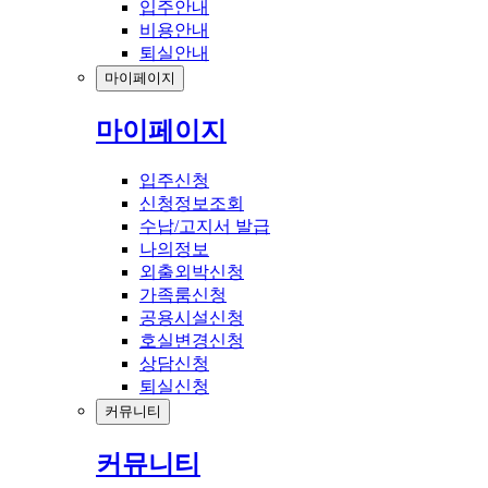
입주안내
비용안내
퇴실안내
마이페이지
마이페이지
입주신청
신청정보조회
수납/고지서 발급
나의정보
외출외박신청
가족룸신청
공용시설신청
호실변경신청
상담신청
퇴실신청
커뮤니티
커뮤니티