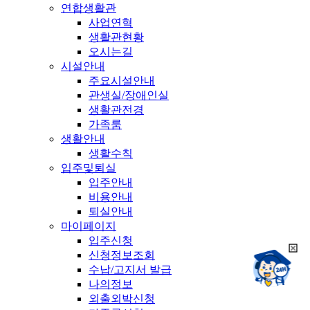
연합생활관
사업연혁
생활관현황
오시는길
시설안내
주요시설안내
관생실/장애인실
생활관전경
가족룸
생활안내
생활수칙
입주및퇴실
입주안내
비용안내
퇴실안내
마이페이지
입주신청
희
신청정보조회
챗봇상담:
망
수납/고지서 발급
24시
봇
채팅상담:
나의정보
9시~18시
닫
희
외출외박신청
기
망