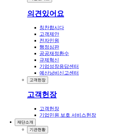
의견있어요
칭찬합시다
고객제안
전자민원
행정심판
공공재정환수
규제혁신
기업성장응답센터
예산낭비신고센터
고객헌장
고객헌장
고객헌장
기업민원 보호 서비스헌장
재단소개
기관현황