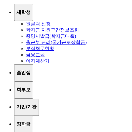
재학생
원클릭 신청
학자금 지원구간정보조회
증명서발급(학자금대출)
출근부 관리(국가근로장학금)
부실채무현황
금융교육
이자계산기
졸업생
학부모
기업/기관
장학금