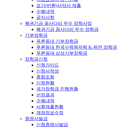
포기(반환)서약서 제출
수혜내역
공지사항
복권기금 꿈사다리 우수 장학사업
복권기금 꿈사다리 우수 장학금
기부장학금
푸른등대 기부장학금
푸른등대 한국수력원자력 K-원전 장학금
푸른등대 삼성기부장학금
장학금신청
신청가이드
신청서작성
종합조회
신청현황
국가장학금 진행현황
선정결과
수혜내역
서류제출현황
계좌정보수정
증명서발급
신청증명서발급