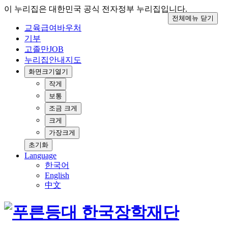
이 누리집은 대한민국 공식 전자정부 누리집입니다.
전체메뉴 닫기
교육급여바우처
기부
고졸만JOB
누리집안내지도
화면크기
열기
작게
보통
조금 크게
크게
가장크게
초기화
Language
한국어
English
中文