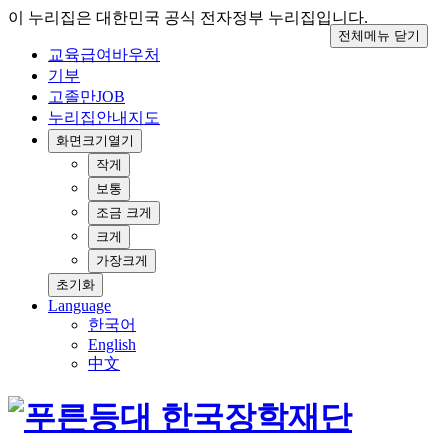
이 누리집은 대한민국 공식 전자정부 누리집입니다.
전체메뉴 닫기
교육급여바우처
기부
고졸만JOB
누리집안내지도
화면크기
열기
작게
보통
조금 크게
크게
가장크게
초기화
Language
한국어
English
中文