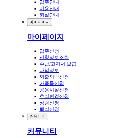
입주안내
비용안내
퇴실안내
마이페이지
마이페이지
입주신청
신청정보조회
수납/고지서 발급
나의정보
외출외박신청
가족룸신청
공용시설신청
호실변경신청
상담신청
퇴실신청
커뮤니티
커뮤니티