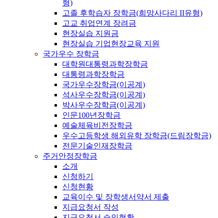
형)
고졸 후학습자 장학금(희망사다리 II유형)
고교 취업연계 장려금
현장실습 지원금
현장실습 기업현장교육 지원
국가우수 장학금
대학원대통령과학장학금
대통령과학장학금
국가우수장학금(이공계)
석사우수장학금(이공계)
박사우수장학금(이공계)
인문100년장학금
예술체육비전장학금
우수고등학생 해외유학 장학금(드림장학금)
전문기술인재장학금
주거안정장학금
소개
신청하기
신청현황
교육이수 및 장학생서약서 제출
지급요청서 작성
지급요청서 승인현황