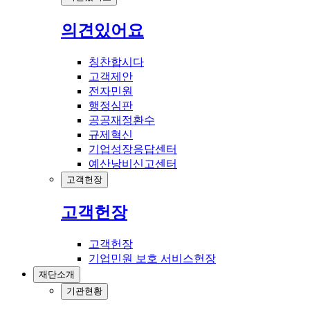
의견있어요
칭찬합시다
고객제안
전자민원
행정심판
공공재정환수
규제혁신
기업성장응답센터
예산낭비신고센터
고객헌장
고객헌장
고객헌장
기업민원 보호 서비스헌장
재단소개
기관현황