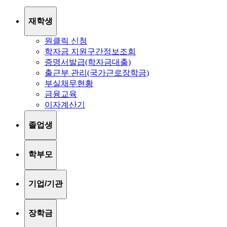
재학생
원클릭 신청
학자금 지원구간정보조회
증명서발급(학자금대출)
출근부 관리(국가근로장학금)
부실채무현황
금융교육
이자계산기
졸업생
학부모
기업/기관
장학금