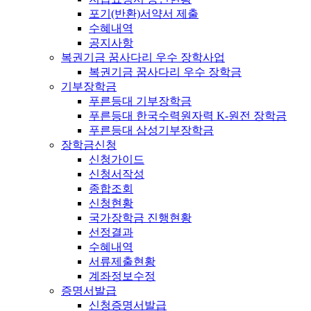
포기(반환)서약서 제출
수혜내역
공지사항
복권기금 꿈사다리 우수 장학사업
복권기금 꿈사다리 우수 장학금
기부장학금
푸른등대 기부장학금
푸른등대 한국수력원자력 K-원전 장학금
푸른등대 삼성기부장학금
장학금신청
신청가이드
신청서작성
종합조회
신청현황
국가장학금 진행현황
선정결과
수혜내역
서류제출현황
계좌정보수정
증명서발급
신청증명서발급