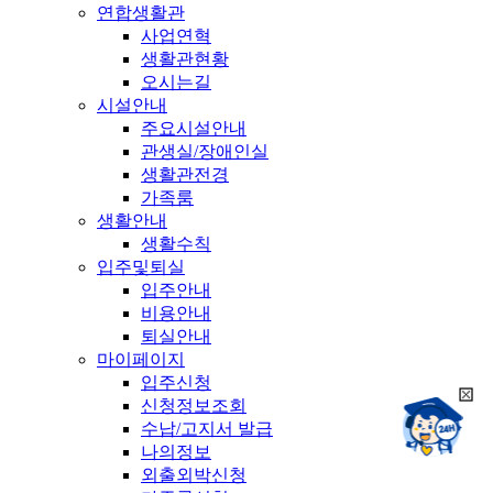
연합생활관
사업연혁
생활관현황
오시는길
시설안내
주요시설안내
관생실/장애인실
생활관전경
가족룸
생활안내
생활수칙
입주및퇴실
입주안내
비용안내
퇴실안내
마이페이지
입주신청
희
신청정보조회
챗봇상담:
망
수납/고지서 발급
24시
봇
채팅상담:
나의정보
9시~18시
닫
희
외출외박신청
기
망