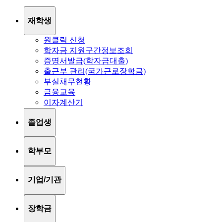
재학생
원클릭 신청
학자금 지원구간정보조회
증명서발급(학자금대출)
출근부 관리(국가근로장학금)
부실채무현황
금융교육
이자계산기
졸업생
학부모
기업/기관
장학금