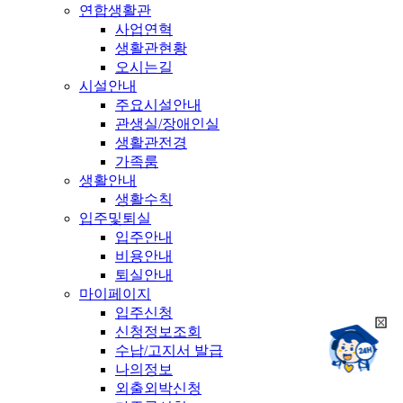
연합생활관
사업연혁
생활관현황
오시는길
시설안내
주요시설안내
관생실/장애인실
생활관전경
가족룸
생활안내
생활수칙
입주및퇴실
입주안내
비용안내
퇴실안내
마이페이지
입주신청
희
신청정보조회
챗봇상담:
망
수납/고지서 발급
24시
봇
채팅상담:
나의정보
9시~18시
닫
희
외출외박신청
기
망