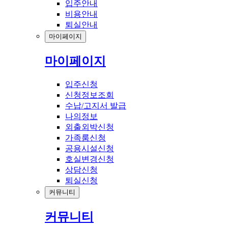
입주안내
비용안내
퇴실안내
마이페이지
마이페이지
입주신청
신청정보조회
수납/고지서 발급
나의정보
외출외박신청
가족룸신청
공용시설신청
호실변경신청
상담신청
퇴실신청
커뮤니티
커뮤니티