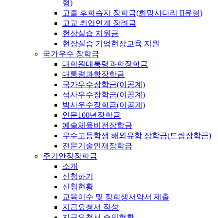
형)
고졸 후학습자 장학금(희망사다리 II유형)
고교 취업연계 장려금
현장실습 지원금
현장실습 기업현장교육 지원
국가우수 장학금
대학원대통령과학장학금
대통령과학장학금
국가우수장학금(이공계)
석사우수장학금(이공계)
박사우수장학금(이공계)
인문100년장학금
예술체육비전장학금
우수고등학생 해외유학 장학금(드림장학금)
전문기술인재장학금
주거안정장학금
소개
신청하기
신청현황
교육이수 및 장학생서약서 제출
지급요청서 작성
지급요청서 승인현황