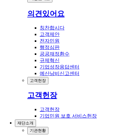
의견있어요
칭찬합시다
고객제안
전자민원
행정심판
공공재정환수
규제혁신
기업성장응답센터
예산낭비신고센터
고객헌장
고객헌장
고객헌장
기업민원 보호 서비스헌장
재단소개
기관현황