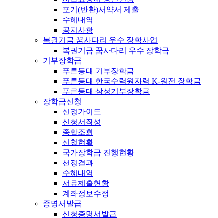
포기(반환)서약서 제출
수혜내역
공지사항
복권기금 꿈사다리 우수 장학사업
복권기금 꿈사다리 우수 장학금
기부장학금
푸른등대 기부장학금
푸른등대 한국수력원자력 K-원전 장학금
푸른등대 삼성기부장학금
장학금신청
신청가이드
신청서작성
종합조회
신청현황
국가장학금 진행현황
선정결과
수혜내역
서류제출현황
계좌정보수정
증명서발급
신청증명서발급