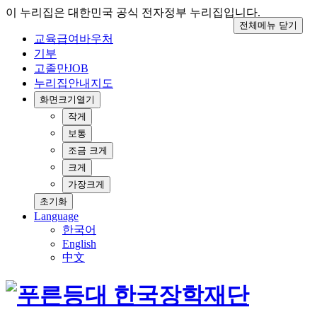
이 누리집은 대한민국 공식 전자정부 누리집입니다.
전체메뉴 닫기
교육급여바우처
기부
고졸만JOB
누리집안내지도
화면크기
열기
작게
보통
조금 크게
크게
가장크게
초기화
Language
한국어
English
中文