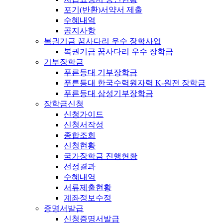
포기(반환)서약서 제출
수혜내역
공지사항
복권기금 꿈사다리 우수 장학사업
복권기금 꿈사다리 우수 장학금
기부장학금
푸른등대 기부장학금
푸른등대 한국수력원자력 K-원전 장학금
푸른등대 삼성기부장학금
장학금신청
신청가이드
신청서작성
종합조회
신청현황
국가장학금 진행현황
선정결과
수혜내역
서류제출현황
계좌정보수정
증명서발급
신청증명서발급