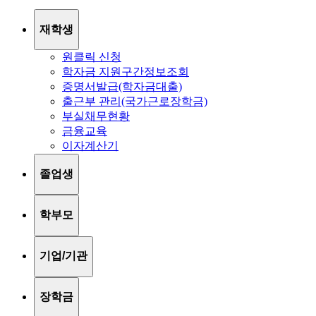
재학생
원클릭 신청
학자금 지원구간정보조회
증명서발급(학자금대출)
출근부 관리(국가근로장학금)
부실채무현황
금융교육
이자계산기
졸업생
학부모
기업/기관
장학금