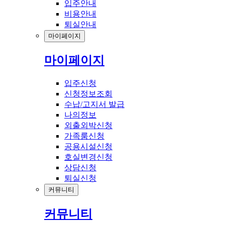
입주안내
비용안내
퇴실안내
마이페이지
마이페이지
입주신청
신청정보조회
수납/고지서 발급
나의정보
외출외박신청
가족룸신청
공용시설신청
호실변경신청
상담신청
퇴실신청
커뮤니티
커뮤니티