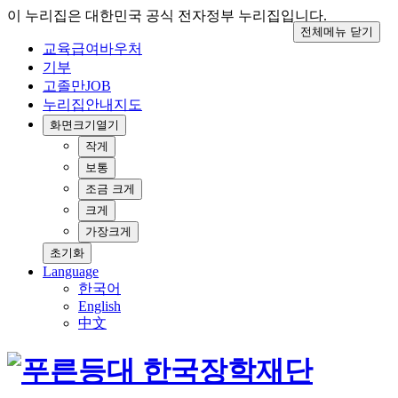
이 누리집은 대한민국 공식 전자정부 누리집입니다.
전체메뉴 닫기
교육급여바우처
기부
고졸만JOB
누리집안내지도
화면크기
열기
작게
보통
조금 크게
크게
가장크게
초기화
Language
한국어
English
中文