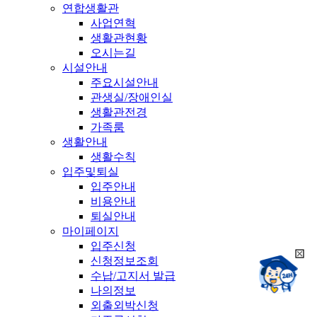
연합생활관
사업연혁
생활관현황
오시는길
시설안내
주요시설안내
관생실/장애인실
생활관전경
가족룸
생활안내
생활수칙
입주및퇴실
입주안내
비용안내
퇴실안내
마이페이지
입주신청
희
신청정보조회
챗봇상담:
망
수납/고지서 발급
24시
봇
채팅상담:
나의정보
9시~18시
닫
희
외출외박신청
기
망