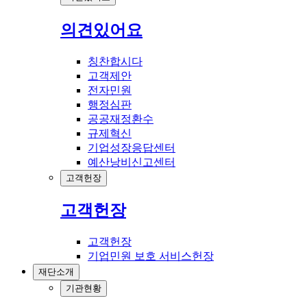
의견있어요
칭찬합시다
고객제안
전자민원
행정심판
공공재정환수
규제혁신
기업성장응답센터
예산낭비신고센터
고객헌장
고객헌장
고객헌장
기업민원 보호 서비스헌장
재단소개
기관현황