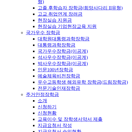
형)
고졸 후학습자 장학금(희망사다리 II유형)
고교 취업연계 장려금
현장실습 지원금
현장실습 기업현장교육 지원
국가우수 장학금
대학원대통령과학장학금
대통령과학장학금
국가우수장학금(이공계)
석사우수장학금(이공계)
박사우수장학금(이공계)
인문100년장학금
예술체육비전장학금
우수고등학생 해외유학 장학금(드림장학금)
전문기술인재장학금
주거안정장학금
소개
신청하기
신청현황
교육이수 및 장학생서약서 제출
지급요청서 작성
지급요청서 승인현황