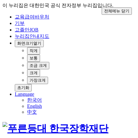
이 누리집은 대한민국 공식 전자정부 누리집입니다.
전체메뉴 닫기
교육급여바우처
기부
고졸만JOB
누리집안내지도
화면크기
열기
작게
보통
조금 크게
크게
가장크게
초기화
Language
한국어
English
中文