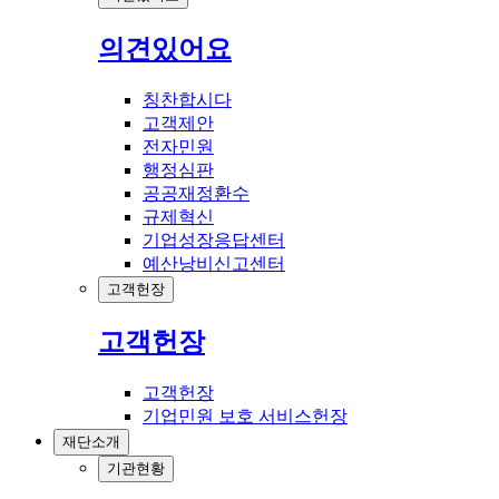
의견있어요
칭찬합시다
고객제안
전자민원
행정심판
공공재정환수
규제혁신
기업성장응답센터
예산낭비신고센터
고객헌장
고객헌장
고객헌장
기업민원 보호 서비스헌장
재단소개
기관현황