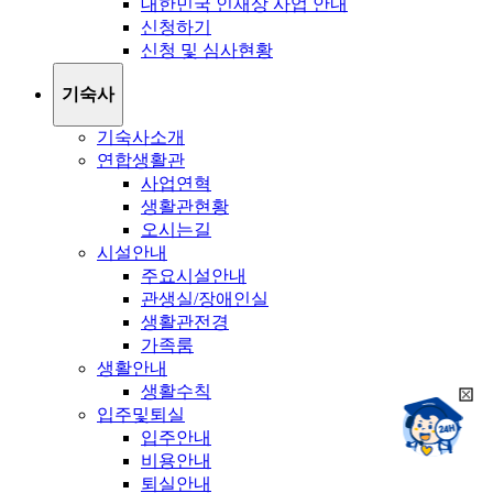
대한민국 인재상 사업 안내
신청하기
신청 및 심사현황
기숙사
기숙사소개
연합생활관
사업연혁
생활관현황
오시는길
시설안내
주요시설안내
관생실/장애인실
생활관전경
가족룸
생활안내
생활수칙
희
챗봇상담:
입주및퇴실
망
24시
입주안내
봇
채팅상담:
9시~18시
비용안내
닫
희
기
퇴실안내
망