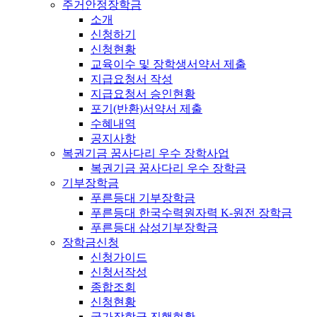
주거안정장학금
소개
신청하기
신청현황
교육이수 및 장학생서약서 제출
지급요청서 작성
지급요청서 승인현황
포기(반환)서약서 제출
수혜내역
공지사항
복권기금 꿈사다리 우수 장학사업
복권기금 꿈사다리 우수 장학금
기부장학금
푸른등대 기부장학금
푸른등대 한국수력원자력 K-원전 장학금
푸른등대 삼성기부장학금
장학금신청
신청가이드
신청서작성
종합조회
신청현황
국가장학금 진행현황