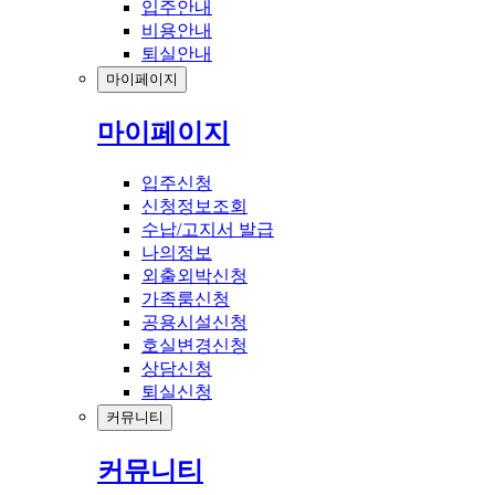
입주안내
비용안내
퇴실안내
마이페이지
마이페이지
입주신청
신청정보조회
수납/고지서 발급
나의정보
외출외박신청
가족룸신청
공용시설신청
호실변경신청
상담신청
퇴실신청
커뮤니티
커뮤니티