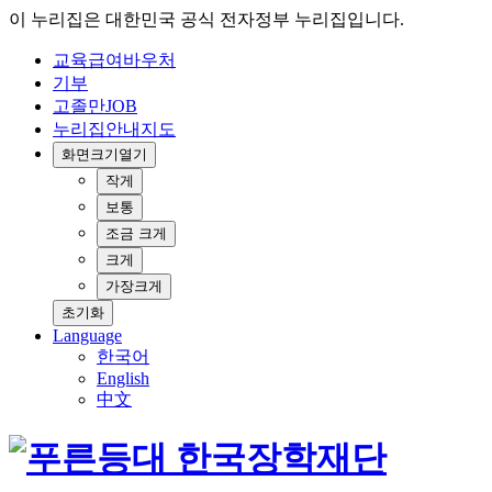
이 누리집은 대한민국 공식 전자정부 누리집입니다.
교육급여바우처
기부
고졸만JOB
누리집안내지도
화면크기
열기
작게
보통
조금 크게
크게
가장크게
초기화
Language
한국어
English
中文