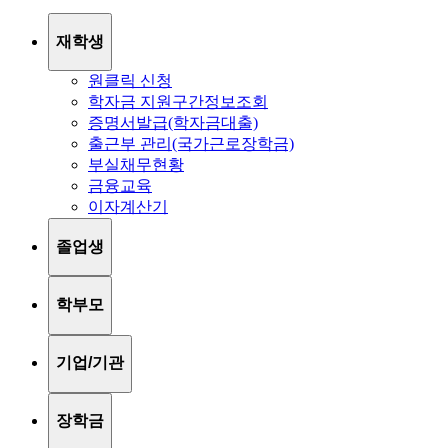
재학생
원클릭 신청
학자금 지원구간정보조회
증명서발급(학자금대출)
출근부 관리(국가근로장학금)
부실채무현황
금융교육
이자계산기
졸업생
학부모
기업/기관
장학금