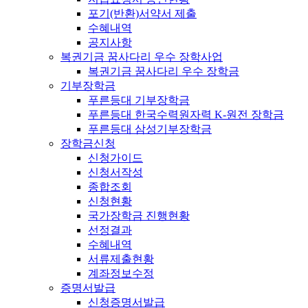
포기(반환)서약서 제출
수혜내역
공지사항
복권기금 꿈사다리 우수 장학사업
복권기금 꿈사다리 우수 장학금
기부장학금
푸른등대 기부장학금
푸른등대 한국수력원자력 K-원전 장학금
푸른등대 삼성기부장학금
장학금신청
신청가이드
신청서작성
종합조회
신청현황
국가장학금 진행현황
선정결과
수혜내역
서류제출현황
계좌정보수정
증명서발급
신청증명서발급