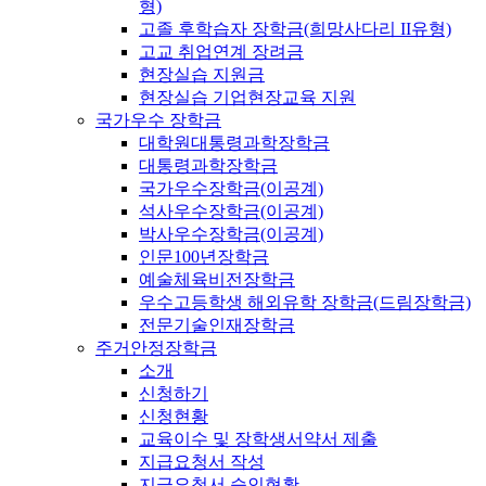
형)
고졸 후학습자 장학금(희망사다리 II유형)
고교 취업연계 장려금
현장실습 지원금
현장실습 기업현장교육 지원
국가우수 장학금
대학원대통령과학장학금
대통령과학장학금
국가우수장학금(이공계)
석사우수장학금(이공계)
박사우수장학금(이공계)
인문100년장학금
예술체육비전장학금
우수고등학생 해외유학 장학금(드림장학금)
전문기술인재장학금
주거안정장학금
소개
신청하기
신청현황
교육이수 및 장학생서약서 제출
지급요청서 작성
지급요청서 승인현황