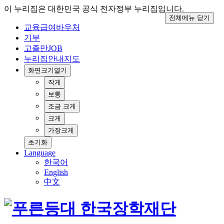
이 누리집은 대한민국 공식 전자정부 누리집입니다.
전체메뉴 닫기
교육급여바우처
기부
고졸만JOB
누리집안내지도
화면크기
열기
작게
보통
조금 크게
크게
가장크게
초기화
Language
한국어
English
中文