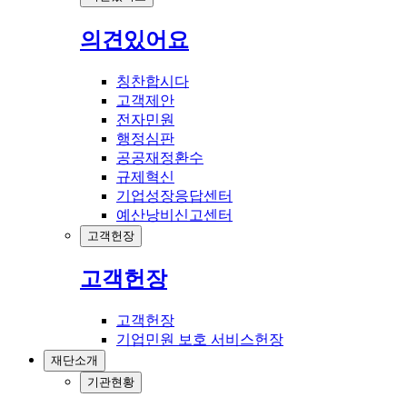
의견있어요
칭찬합시다
고객제안
전자민원
행정심판
공공재정환수
규제혁신
기업성장응답센터
예산낭비신고센터
고객헌장
고객헌장
고객헌장
기업민원 보호 서비스헌장
재단소개
기관현황