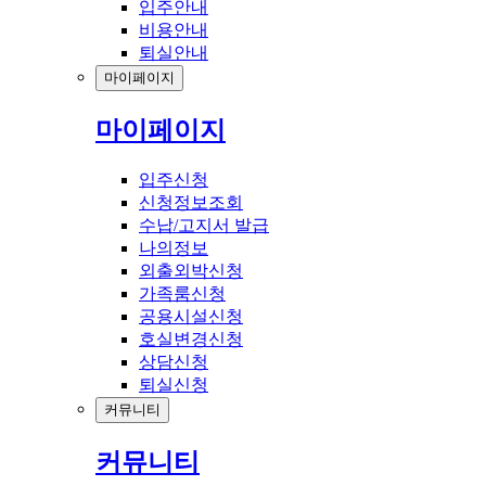
입주안내
비용안내
퇴실안내
마이페이지
마이페이지
입주신청
신청정보조회
수납/고지서 발급
나의정보
외출외박신청
가족룸신청
공용시설신청
호실변경신청
상담신청
퇴실신청
커뮤니티
커뮤니티