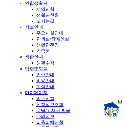
연합생활관
사업연혁
생활관현황
오시는길
시설안내
주요시설안내
관생실/장애인실
생활관전경
가족룸
생활안내
생활수칙
입주및퇴실
입주안내
비용안내
퇴실안내
마이페이지
입주신청
희
신청정보조회
챗봇상담:
망
수납/고지서 발급
24시
봇
채팅상담:
나의정보
9시~18시
닫
희
외출외박신청
기
망