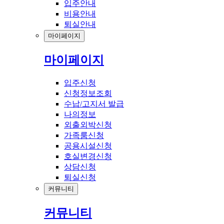
입주안내
비용안내
퇴실안내
마이페이지
마이페이지
입주신청
신청정보조회
수납/고지서 발급
나의정보
외출외박신청
가족룸신청
공용시설신청
호실변경신청
상담신청
퇴실신청
커뮤니티
커뮤니티