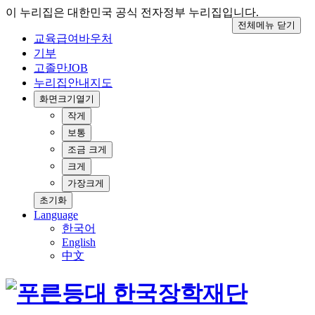
이 누리집은 대한민국 공식 전자정부 누리집입니다.
전체메뉴 닫기
교육급여바우처
기부
고졸만JOB
누리집안내지도
화면크기
열기
작게
보통
조금 크게
크게
가장크게
초기화
Language
한국어
English
中文