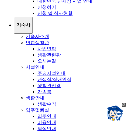
대한민국 인재상 사업 안내
신청하기
신청 및 심사현황
기숙사
기숙사소개
연합생활관
사업연혁
생활관현황
오시는길
시설안내
주요시설안내
관생실/장애인실
생활관전경
가족룸
생활안내
생활수칙
희
챗봇상담:
입주및퇴실
망
24시
입주안내
봇
채팅상담:
9시~18시
비용안내
닫
희
기
퇴실안내
망