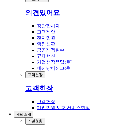
의견있어요
칭찬합시다
고객제안
전자민원
행정심판
공공재정환수
규제혁신
기업성장응답센터
예산낭비신고센터
고객헌장
고객헌장
고객헌장
기업민원 보호 서비스헌장
재단소개
기관현황