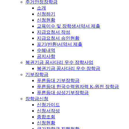
주거안정장학금
소개
신청하기
신청현황
교육이수 및 장학생서약서 제출
지급요청서 작성
지급요청서 승인현황
포기(반환)서약서 제출
수혜내역
공지사항
복권기금 꿈사다리 우수 장학사업
복권기금 꿈사다리 우수 장학금
기부장학금
푸른등대 기부장학금
푸른등대 한국수력원자력 K-원전 장학금
푸른등대 삼성기부장학금
장학금신청
신청가이드
신청서작성
종합조회
신청현황
국가장학금 진행현황