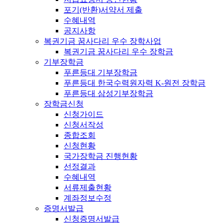
포기(반환)서약서 제출
수혜내역
공지사항
복권기금 꿈사다리 우수 장학사업
복권기금 꿈사다리 우수 장학금
기부장학금
푸른등대 기부장학금
푸른등대 한국수력원자력 K-원전 장학금
푸른등대 삼성기부장학금
장학금신청
신청가이드
신청서작성
종합조회
신청현황
국가장학금 진행현황
선정결과
수혜내역
서류제출현황
계좌정보수정
증명서발급
신청증명서발급