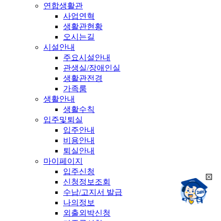
연합생활관
사업연혁
생활관현황
오시는길
시설안내
주요시설안내
관생실/장애인실
생활관전경
가족룸
생활안내
생활수칙
입주및퇴실
입주안내
비용안내
퇴실안내
마이페이지
입주신청
희
신청정보조회
챗봇상담:
망
수납/고지서 발급
24시
봇
채팅상담:
나의정보
9시~18시
닫
희
외출외박신청
기
망