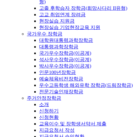
형)
고졸 후학습자 장학금(희망사다리 II유형)
고교 취업연계 장려금
현장실습 지원금
현장실습 기업현장교육 지원
국가우수 장학금
대학원대통령과학장학금
대통령과학장학금
국가우수장학금(이공계)
석사우수장학금(이공계)
박사우수장학금(이공계)
인문100년장학금
예술체육비전장학금
우수고등학생 해외유학 장학금(드림장학금)
전문기술인재장학금
주거안정장학금
소개
신청하기
신청현황
교육이수 및 장학생서약서 제출
지급요청서 작성
지급요청서 승인현황