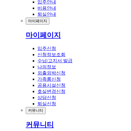
입주안내
비용안내
퇴실안내
마이페이지
마이페이지
입주신청
신청정보조회
수납/고지서 발급
나의정보
외출외박신청
가족룸신청
공용시설신청
호실변경신청
상담신청
퇴실신청
커뮤니티
커뮤니티