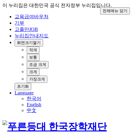
이 누리집은 대한민국 공식 전자정부 누리집입니다.
전체메뉴 닫기
교육급여바우처
기부
고졸만JOB
누리집안내지도
화면크기
열기
작게
보통
조금 크게
크게
가장크게
초기화
Language
한국어
English
中文