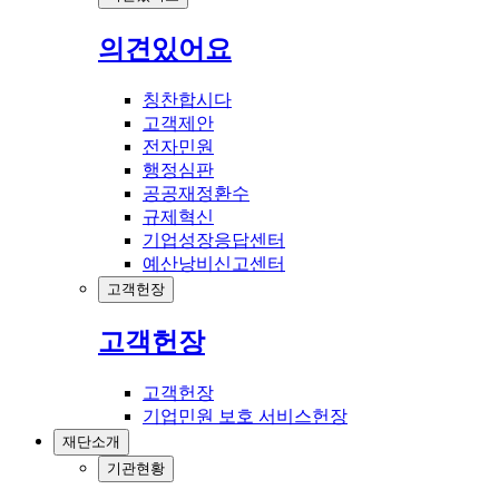
의견있어요
칭찬합시다
고객제안
전자민원
행정심판
공공재정환수
규제혁신
기업성장응답센터
예산낭비신고센터
고객헌장
고객헌장
고객헌장
기업민원 보호 서비스헌장
재단소개
기관현황