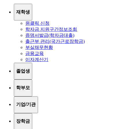
재학생
원클릭 신청
학자금 지원구간정보조회
증명서발급(학자금대출)
출근부 관리(국가근로장학금)
부실채무현황
금융교육
이자계산기
졸업생
학부모
기업/기관
장학금