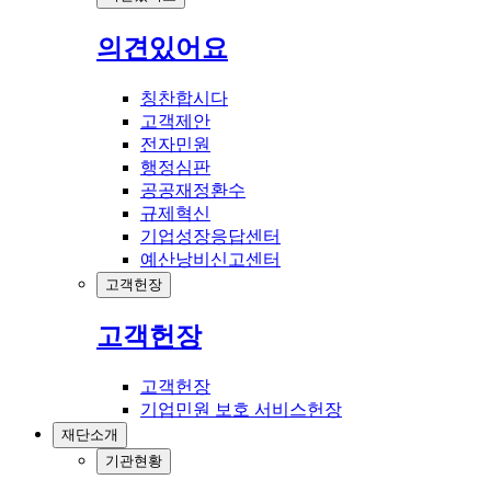
의견있어요
칭찬합시다
고객제안
전자민원
행정심판
공공재정환수
규제혁신
기업성장응답센터
예산낭비신고센터
고객헌장
고객헌장
고객헌장
기업민원 보호 서비스헌장
재단소개
기관현황