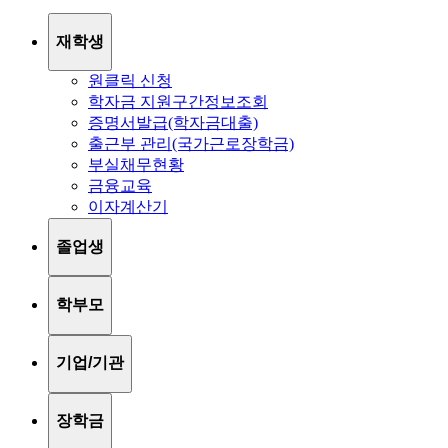
재학생
원클릭 신청
학자금 지원구간정보조회
증명서발급(학자금대출)
출근부 관리(국가근로장학금)
부실채무현황
금융교육
이자계산기
졸업생
학부모
기업/기관
장학금