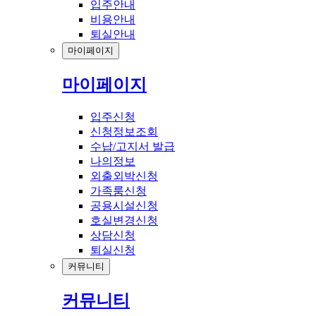
입주안내
비용안내
퇴실안내
마이페이지
마이페이지
입주신청
신청정보조회
수납/고지서 발급
나의정보
외출외박신청
가족룸신청
공용시설신청
호실변경신청
상담신청
퇴실신청
커뮤니티
커뮤니티