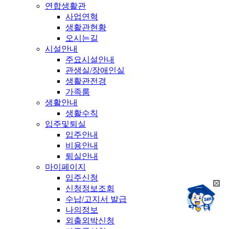
연합생활관
사업연혁
생활관현황
오시는길
시설안내
주요시설안내
관생실/장애인실
생활관전경
가족룸
생활안내
생활수칙
입주및퇴실
입주안내
비용안내
퇴실안내
마이페이지
입주신청
희
신청정보조회
챗봇상담:
망
수납/고지서 발급
24시
봇
채팅상담:
나의정보
9시~18시
닫
희
외출외박신청
기
망