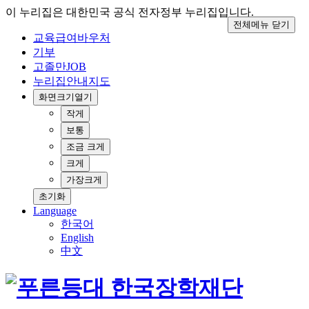
이 누리집은 대한민국 공식 전자정부 누리집입니다.
전체메뉴 닫기
교육급여바우처
기부
고졸만JOB
누리집안내지도
화면크기
열기
작게
보통
조금 크게
크게
가장크게
초기화
Language
한국어
English
中文