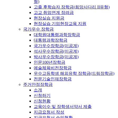
형)
고졸 후학습자 장학금(희망사다리 II유형)
고교 취업연계 장려금
현장실습 지원금
현장실습 기업현장교육 지원
국가우수 장학금
대학원대통령과학장학금
대통령과학장학금
국가우수장학금(이공계)
석사우수장학금(이공계)
박사우수장학금(이공계)
인문100년장학금
예술체육비전장학금
우수고등학생 해외유학 장학금(드림장학금)
전문기술인재장학금
주거안정장학금
소개
신청하기
신청현황
교육이수 및 장학생서약서 제출
지급요청서 작성
지급요청서 승인현황