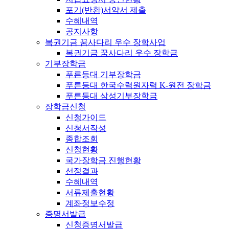
포기(반환)서약서 제출
수혜내역
공지사항
복권기금 꿈사다리 우수 장학사업
복권기금 꿈사다리 우수 장학금
기부장학금
푸른등대 기부장학금
푸른등대 한국수력원자력 K-원전 장학금
푸른등대 삼성기부장학금
장학금신청
신청가이드
신청서작성
종합조회
신청현황
국가장학금 진행현황
선정결과
수혜내역
서류제출현황
계좌정보수정
증명서발급
신청증명서발급