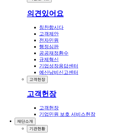
의견있어요
칭찬합시다
고객제안
전자민원
행정심판
공공재정환수
규제혁신
기업성장응답센터
예산낭비신고센터
고객헌장
고객헌장
고객헌장
기업민원 보호 서비스헌장
재단소개
기관현황