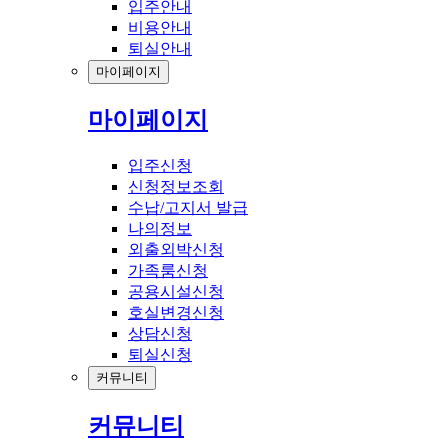
입주안내
비용안내
퇴실안내
마이페이지
마이페이지
입주신청
신청정보조회
수납/고지서 발급
나의정보
외출외박신청
가족룸신청
공용시설신청
호실변경신청
상담신청
퇴실신청
커뮤니티
커뮤니티