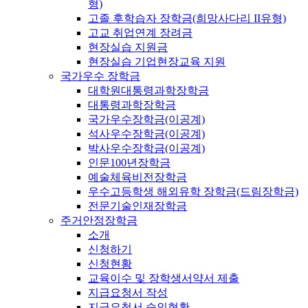
형)
고졸 후학습자 장학금(희망사다리 II유형)
고교 취업연계 장려금
현장실습 지원금
현장실습 기업현장교육 지원
국가우수 장학금
대학원대통령과학장학금
대통령과학장학금
국가우수장학금(이공계)
석사우수장학금(이공계)
박사우수장학금(이공계)
인문100년장학금
예술체육비전장학금
우수고등학생 해외유학 장학금(드림장학금)
전문기술인재장학금
주거안정장학금
소개
신청하기
신청현황
교육이수 및 장학생서약서 제출
지급요청서 작성
지급요청서 승인현황