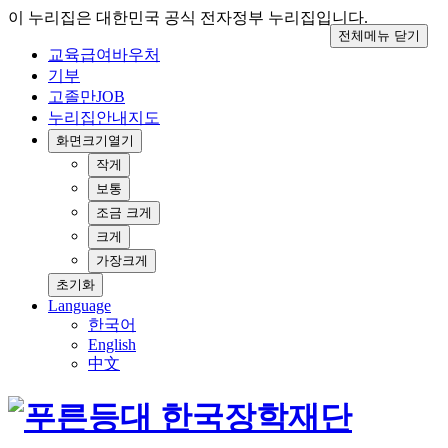
이 누리집은 대한민국 공식 전자정부 누리집입니다.
전체메뉴 닫기
교육급여바우처
기부
고졸만JOB
누리집안내지도
화면크기
열기
작게
보통
조금 크게
크게
가장크게
초기화
Language
한국어
English
中文