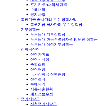
포기(반환)서약서 제출
수혜내역
공지사항
복권기금 꿈사다리 우수 장학사업
복권기금 꿈사다리 우수 장학금
기부장학금
푸른등대 기부장학금
푸른등대 한국수력원자력 K-원전 장학금
푸른등대 삼성기부장학금
장학금신청
신청가이드
신청서작성
종합조회
신청현황
국가장학금 진행현황
선정결과
수혜내역
서류제출현황
계좌정보수정
증명서발급
신청증명서발급