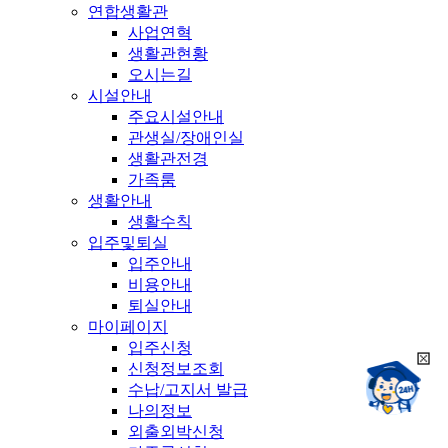
연합생활관
사업연혁
생활관현황
오시는길
시설안내
주요시설안내
관생실/장애인실
생활관전경
가족룸
생활안내
생활수칙
입주및퇴실
입주안내
비용안내
퇴실안내
마이페이지
입주신청
희
신청정보조회
챗봇상담:
망
수납/고지서 발급
24시
봇
채팅상담:
나의정보
9시~18시
닫
희
외출외박신청
기
망