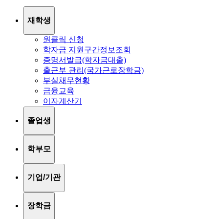
재학생
원클릭 신청
학자금 지원구간정보조회
증명서발급(학자금대출)
출근부 관리(국가근로장학금)
부실채무현황
금융교육
이자계산기
졸업생
학부모
기업/기관
장학금