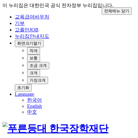
이 누리집은 대한민국 공식 전자정부 누리집입니다.
전체메뉴 닫기
교육급여바우처
기부
고졸만JOB
누리집안내지도
화면크기
열기
작게
보통
조금 크게
크게
가장크게
초기화
Language
한국어
English
中文