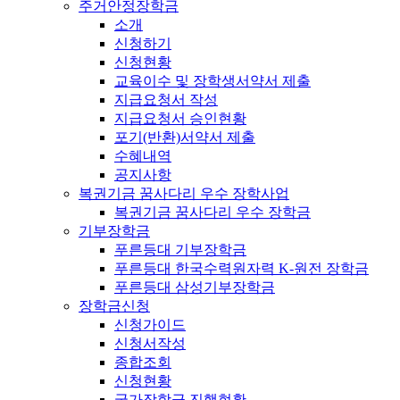
주거안정장학금
소개
신청하기
신청현황
교육이수 및 장학생서약서 제출
지급요청서 작성
지급요청서 승인현황
포기(반환)서약서 제출
수혜내역
공지사항
복권기금 꿈사다리 우수 장학사업
복권기금 꿈사다리 우수 장학금
기부장학금
푸른등대 기부장학금
푸른등대 한국수력원자력 K-원전 장학금
푸른등대 삼성기부장학금
장학금신청
신청가이드
신청서작성
종합조회
신청현황
국가장학금 진행현황