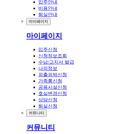
입주안내
비용안내
퇴실안내
마이페이지
마이페이지
입주신청
신청정보조회
수납/고지서 발급
나의정보
외출외박신청
가족룸신청
공용시설신청
호실변경신청
상담신청
퇴실신청
커뮤니티
커뮤니티