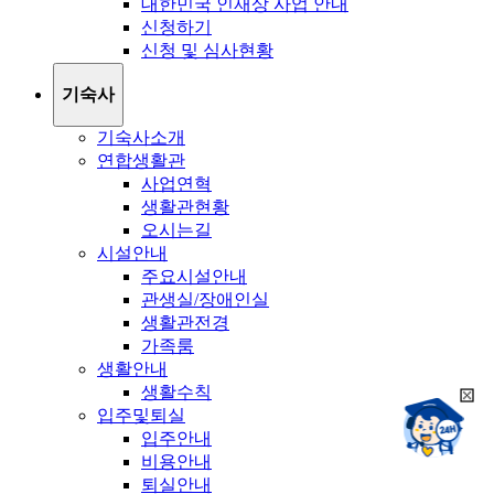
대한민국 인재상 사업 안내
신청하기
신청 및 심사현황
기숙사
기숙사소개
연합생활관
사업연혁
생활관현황
오시는길
시설안내
주요시설안내
관생실/장애인실
생활관전경
가족룸
생활안내
생활수칙
희
챗봇상담:
입주및퇴실
망
24시
입주안내
봇
채팅상담:
9시~18시
비용안내
닫
희
기
퇴실안내
망