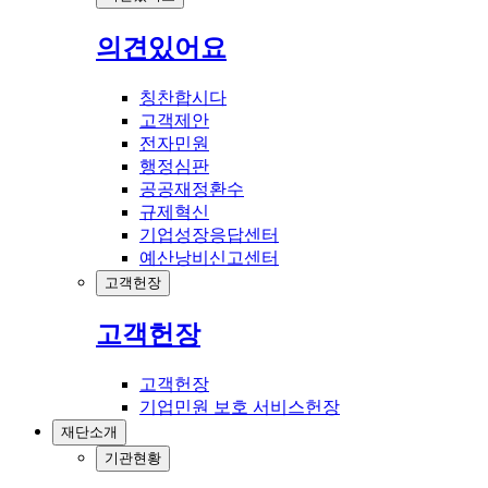
의견있어요
칭찬합시다
고객제안
전자민원
행정심판
공공재정환수
규제혁신
기업성장응답센터
예산낭비신고센터
고객헌장
고객헌장
고객헌장
기업민원 보호 서비스헌장
재단소개
기관현황