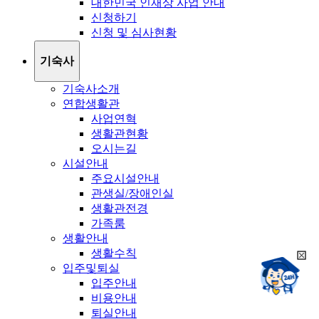
대한민국 인재상 사업 안내
신청하기
신청 및 심사현황
기숙사
기숙사소개
연합생활관
사업연혁
생활관현황
오시는길
시설안내
주요시설안내
관생실/장애인실
생활관전경
가족룸
생활안내
생활수칙
희
챗봇상담:
입주및퇴실
망
24시
입주안내
봇
채팅상담:
9시~18시
비용안내
닫
희
기
퇴실안내
망