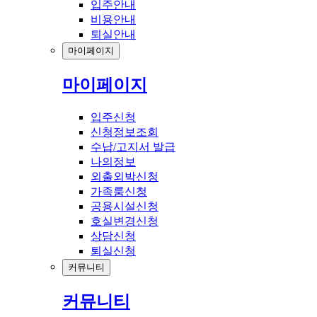
입주안내
비용안내
퇴실안내
마이페이지
마이페이지
입주신청
신청정보조회
수납/고지서 발급
나의정보
외출외박신청
가족룸신청
공용시설신청
호실변경신청
상담신청
퇴실신청
커뮤니티
커뮤니티