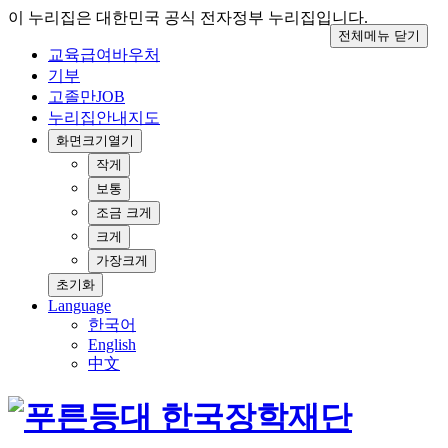
이 누리집은 대한민국 공식 전자정부 누리집입니다.
전체메뉴 닫기
교육급여바우처
기부
고졸만JOB
누리집안내지도
화면크기
열기
작게
보통
조금 크게
크게
가장크게
초기화
Language
한국어
English
中文