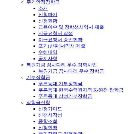
주거안정장학금
소개
신청하기
신청현황
교육이수 및 장학생서약서 제출
지급요청서 작성
지급요청서 승인현황
포기(반환)서약서 제출
수혜내역
공지사항
복권기금 꿈사다리 우수 장학사업
복권기금 꿈사다리 우수 장학금
기부장학금
푸른등대 기부장학금
푸른등대 한국수력원자력 K-원전 장학금
푸른등대 삼성기부장학금
장학금신청
신청가이드
신청서작성
종합조회
신청현황
국가장학금 진행현황