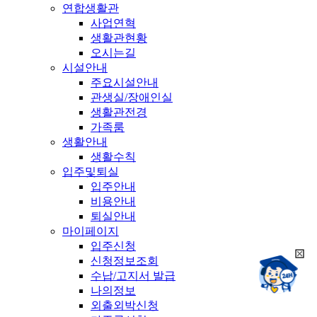
연합생활관
사업연혁
생활관현황
오시는길
시설안내
주요시설안내
관생실/장애인실
생활관전경
가족룸
생활안내
생활수칙
입주및퇴실
입주안내
비용안내
퇴실안내
마이페이지
입주신청
희
신청정보조회
챗봇상담:
망
수납/고지서 발급
24시
봇
채팅상담:
나의정보
9시~18시
닫
희
외출외박신청
기
망