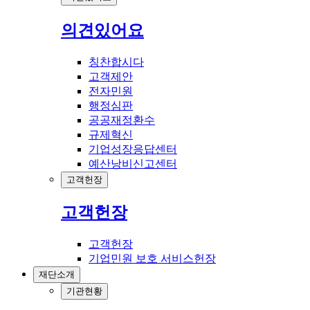
의견있어요
칭찬합시다
고객제안
전자민원
행정심판
공공재정환수
규제혁신
기업성장응답센터
예산낭비신고센터
고객헌장
고객헌장
고객헌장
기업민원 보호 서비스헌장
재단소개
기관현황