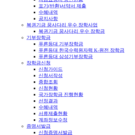
포기(반환)서약서 제출
수혜내역
공지사항
복권기금 꿈사다리 우수 장학사업
복권기금 꿈사다리 우수 장학금
기부장학금
푸른등대 기부장학금
푸른등대 한국수력원자력 K-원전 장학금
푸른등대 삼성기부장학금
장학금신청
신청가이드
신청서작성
종합조회
신청현황
국가장학금 진행현황
선정결과
수혜내역
서류제출현황
계좌정보수정
증명서발급
신청증명서발급