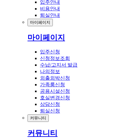
입주안내
비용안내
퇴실안내
마이페이지
마이페이지
입주신청
신청정보조회
수납/고지서 발급
나의정보
외출외박신청
가족룸신청
공용시설신청
호실변경신청
상담신청
퇴실신청
커뮤니티
커뮤니티