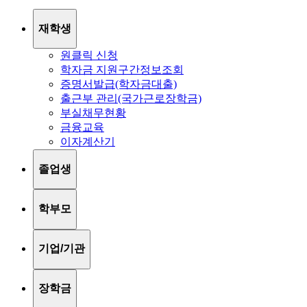
재학생
원클릭 신청
학자금 지원구간정보조회
증명서발급(학자금대출)
출근부 관리(국가근로장학금)
부실채무현황
금융교육
이자계산기
졸업생
학부모
기업/기관
장학금