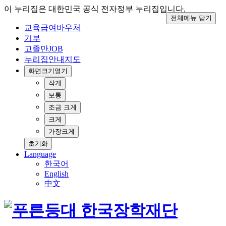
이 누리집은 대한민국 공식 전자정부 누리집입니다.
전체메뉴 닫기
교육급여바우처
기부
고졸만JOB
누리집안내지도
화면크기
열기
작게
보통
조금 크게
크게
가장크게
초기화
Language
한국어
English
中文