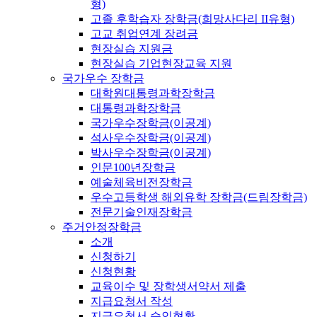
형)
고졸 후학습자 장학금(희망사다리 II유형)
고교 취업연계 장려금
현장실습 지원금
현장실습 기업현장교육 지원
국가우수 장학금
대학원대통령과학장학금
대통령과학장학금
국가우수장학금(이공계)
석사우수장학금(이공계)
박사우수장학금(이공계)
인문100년장학금
예술체육비전장학금
우수고등학생 해외유학 장학금(드림장학금)
전문기술인재장학금
주거안정장학금
소개
신청하기
신청현황
교육이수 및 장학생서약서 제출
지급요청서 작성
지급요청서 승인현황