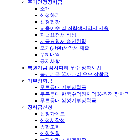
주거안정장학금
소개
신청하기
신청현황
교육이수 및 장학생서약서 제출
지급요청서 작성
지급요청서 승인현황
포기(반환)서약서 제출
수혜내역
공지사항
복권기금 꿈사다리 우수 장학사업
복권기금 꿈사다리 우수 장학금
기부장학금
푸른등대 기부장학금
푸른등대 한국수력원자력 K-원전 장학금
푸른등대 삼성기부장학금
장학금신청
신청가이드
신청서작성
종합조회
신청현황
국가장학금 진행현황