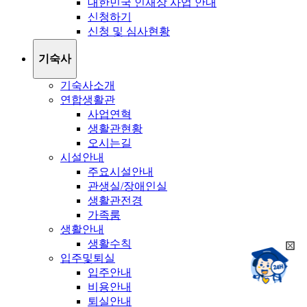
대한민국 인재상 사업 안내
신청하기
신청 및 심사현황
기숙사
기숙사소개
연합생활관
사업연혁
생활관현황
오시는길
시설안내
주요시설안내
관생실/장애인실
생활관전경
가족룸
생활안내
생활수칙
희
챗봇상담:
입주및퇴실
망
24시
입주안내
봇
채팅상담:
9시~18시
비용안내
닫
희
기
퇴실안내
망