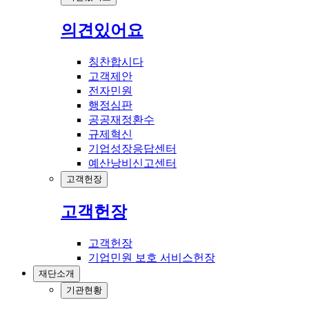
의견있어요
칭찬합시다
고객제안
전자민원
행정심판
공공재정환수
규제혁신
기업성장응답센터
예산낭비신고센터
고객헌장
고객헌장
고객헌장
기업민원 보호 서비스헌장
재단소개
기관현황