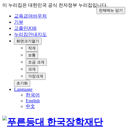
이 누리집은 대한민국 공식 전자정부 누리집입니다.
전체메뉴 닫기
교육급여바우처
기부
고졸만JOB
누리집안내지도
화면크기
열기
작게
보통
조금 크게
크게
가장크게
초기화
Language
한국어
English
中文