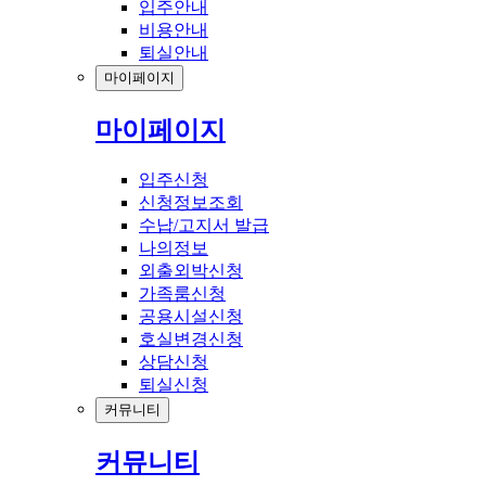
입주안내
비용안내
퇴실안내
마이페이지
마이페이지
입주신청
신청정보조회
수납/고지서 발급
나의정보
외출외박신청
가족룸신청
공용시설신청
호실변경신청
상담신청
퇴실신청
커뮤니티
커뮤니티