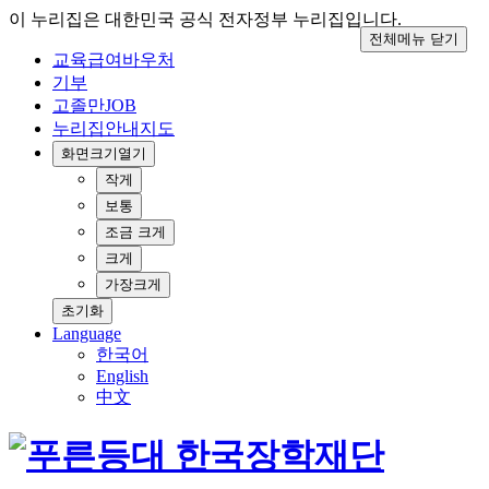
이 누리집은 대한민국 공식 전자정부 누리집입니다.
전체메뉴 닫기
교육급여바우처
기부
고졸만JOB
누리집안내지도
화면크기
열기
작게
보통
조금 크게
크게
가장크게
초기화
Language
한국어
English
中文