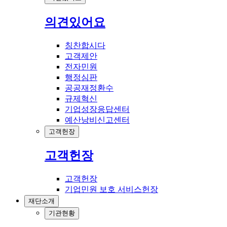
의견있어요
칭찬합시다
고객제안
전자민원
행정심판
공공재정환수
규제혁신
기업성장응답센터
예산낭비신고센터
고객헌장
고객헌장
고객헌장
기업민원 보호 서비스헌장
재단소개
기관현황