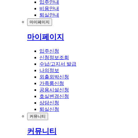
입주안내
비용안내
퇴실안내
마이페이지
마이페이지
입주신청
신청정보조회
수납/고지서 발급
나의정보
외출외박신청
가족룸신청
공용시설신청
호실변경신청
상담신청
퇴실신청
커뮤니티
커뮤니티