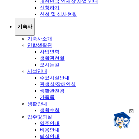
대한민국 인재상 사업 안내
신청하기
신청 및 심사현황
기숙사
기숙사소개
연합생활관
사업연혁
생활관현황
오시는길
시설안내
주요시설안내
관생실/장애인실
생활관전경
가족룸
생활안내
생활수칙
희
챗봇상담:
입주및퇴실
망
24시
입주안내
봇
채팅상담:
9시~18시
비용안내
닫
희
기
퇴실안내
망