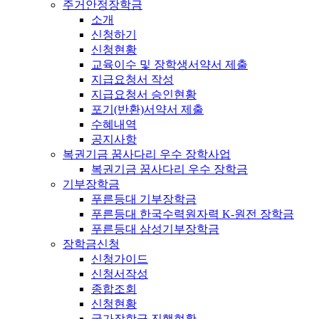
주거안정장학금
소개
신청하기
신청현황
교육이수 및 장학생서약서 제출
지급요청서 작성
지급요청서 승인현황
포기(반환)서약서 제출
수혜내역
공지사항
복권기금 꿈사다리 우수 장학사업
복권기금 꿈사다리 우수 장학금
기부장학금
푸른등대 기부장학금
푸른등대 한국수력원자력 K-원전 장학금
푸른등대 삼성기부장학금
장학금신청
신청가이드
신청서작성
종합조회
신청현황
국가장학금 진행현황