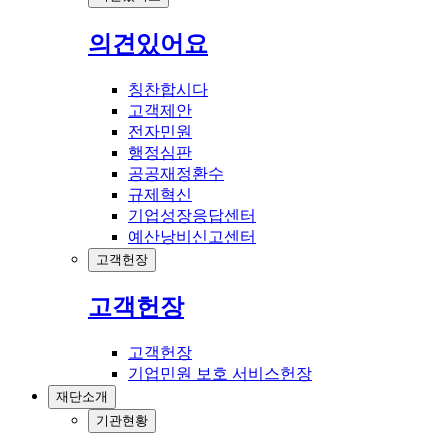
의견있어요
칭찬합시다
고객제안
전자민원
행정심판
공공재정환수
규제혁신
기업성장응답센터
예산낭비신고센터
고객헌장
고객헌장
고객헌장
기업민원 보호 서비스헌장
재단소개
기관현황