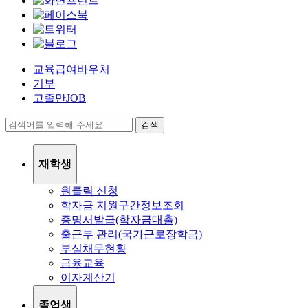
교육급여바우처
기부
고졸만JOB
검색
재학생
원클릭 신청
학자금 지원구간정보조회
증명서발급(학자금대출)
출근부 관리(국가근로장학금)
부실채무현황
금융교육
이자계산기
졸업생