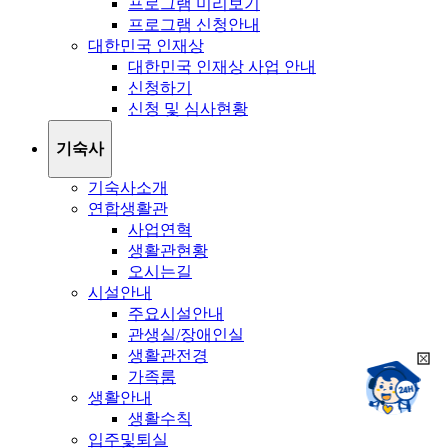
프로그램 미리보기
프로그램 신청안내
대한민국 인재상
대한민국 인재상 사업 안내
신청하기
신청 및 심사현황
기숙사
기숙사소개
연합생활관
사업연혁
생활관현황
오시는길
시설안내
주요시설안내
관생실/장애인실
생활관전경
희
챗봇상담:
가족룸
망
24시
생활안내
봇
채팅상담:
9시~18시
생활수칙
닫
희
기
입주및퇴실
망