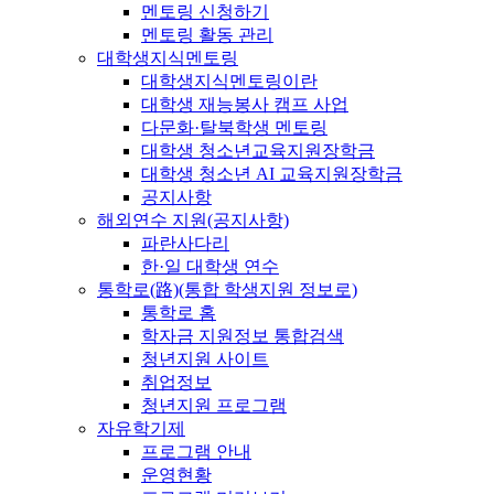
멘토링 신청하기
멘토링 활동 관리
대학생지식멘토링
대학생지식멘토링이란
대학생 재능봉사 캠프 사업
다문화·탈북학생 멘토링
대학생 청소년교육지원장학금
대학생 청소년 AI 교육지원장학금
공지사항
해외연수 지원(공지사항)
파란사다리
한·일 대학생 연수
통학로(路)(통합 학생지원 정보로)
통학로 홈
학자금 지원정보 통합검색
청년지원 사이트
취업정보
청년지원 프로그램
자유학기제
프로그램 안내
운영현황