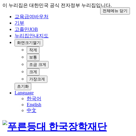
이 누리집은 대한민국 공식 전자정부 누리집입니다.
전체메뉴 닫기
교육급여바우처
기부
고졸만JOB
누리집안내지도
화면크기
열기
작게
보통
조금 크게
크게
가장크게
초기화
Language
한국어
English
中文