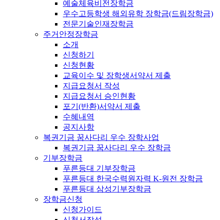
예술체육비전장학금
우수고등학생 해외유학 장학금(드림장학금)
전문기술인재장학금
주거안정장학금
소개
신청하기
신청현황
교육이수 및 장학생서약서 제출
지급요청서 작성
지급요청서 승인현황
포기(반환)서약서 제출
수혜내역
공지사항
복권기금 꿈사다리 우수 장학사업
복권기금 꿈사다리 우수 장학금
기부장학금
푸른등대 기부장학금
푸른등대 한국수력원자력 K-원전 장학금
푸른등대 삼성기부장학금
장학금신청
신청가이드
신청서작성