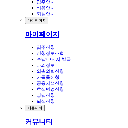
입주안내
비용안내
퇴실안내
마이페이지
마이페이지
입주신청
신청정보조회
수납/고지서 발급
나의정보
외출외박신청
가족룸신청
공용시설신청
호실변경신청
상담신청
퇴실신청
커뮤니티
커뮤니티