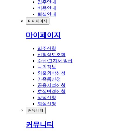
입주안내
비용안내
퇴실안내
마이페이지
마이페이지
입주신청
신청정보조회
수납/고지서 발급
나의정보
외출외박신청
가족룸신청
공용시설신청
호실변경신청
상담신청
퇴실신청
커뮤니티
커뮤니티