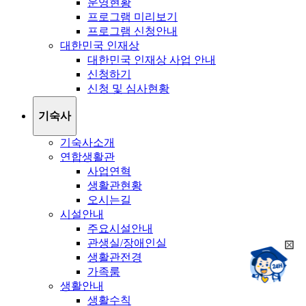
운영현황
프로그램 미리보기
프로그램 신청안내
대한민국 인재상
대한민국 인재상 사업 안내
신청하기
신청 및 심사현황
기숙사
기숙사소개
연합생활관
사업연혁
생활관현황
오시는길
시설안내
주요시설안내
관생실/장애인실
희
챗봇상담:
생활관전경
망
24시
가족룸
봇
채팅상담:
9시~18시
생활안내
닫
희
기
생활수칙
망