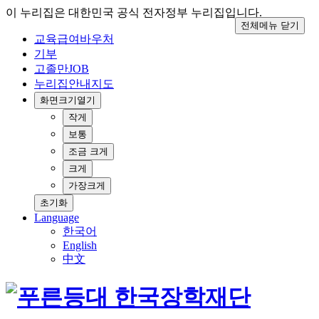
이 누리집은 대한민국 공식 전자정부 누리집입니다.
전체메뉴 닫기
교육급여바우처
기부
고졸만JOB
누리집안내지도
화면크기
열기
작게
보통
조금 크게
크게
가장크게
초기화
Language
한국어
English
中文