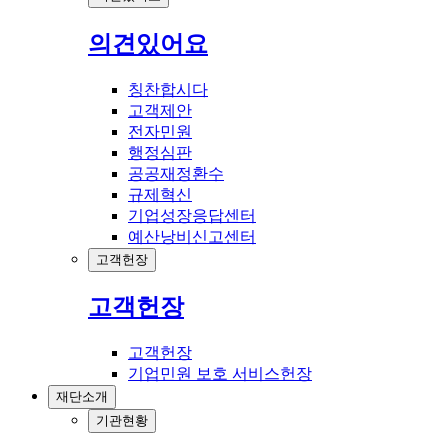
의견있어요
칭찬합시다
고객제안
전자민원
행정심판
공공재정환수
규제혁신
기업성장응답센터
예산낭비신고센터
고객헌장
고객헌장
고객헌장
기업민원 보호 서비스헌장
재단소개
기관현황