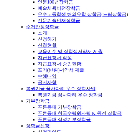
인문100년장학금
예술체육비전장학금
우수고등학생 해외유학 장학금(드림장학금)
전문기술인재장학금
주거안정장학금
소개
신청하기
신청현황
교육이수 및 장학생서약서 제출
지급요청서 작성
지급요청서 승인현황
포기(반환)서약서 제출
수혜내역
공지사항
복권기금 꿈사다리 우수 장학사업
복권기금 꿈사다리 우수 장학금
기부장학금
푸른등대 기부장학금
푸른등대 한국수력원자력 K-원전 장학금
푸른등대 삼성기부장학금
장학금신청
신청가이드