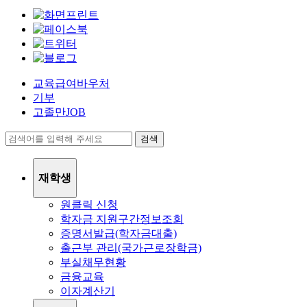
교육급여바우처
기부
고졸만JOB
검색
재학생
원클릭 신청
학자금 지원구간정보조회
증명서발급(학자금대출)
출근부 관리(국가근로장학금)
부실채무현황
금융교육
이자계산기