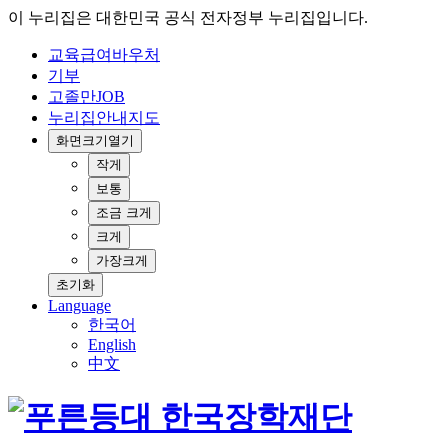
이 누리집은 대한민국 공식 전자정부 누리집입니다.
교육급여바우처
기부
고졸만JOB
누리집안내지도
화면크기
열기
작게
보통
조금 크게
크게
가장크게
초기화
Language
한국어
English
中文