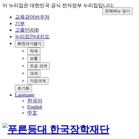
이 누리집은 대한민국 공식 전자정부 누리집입니다.
전체메뉴 닫기
교육급여바우처
기부
고졸만JOB
누리집안내지도
화면크기
열기
작게
보통
조금 크게
크게
가장크게
초기화
Language
한국어
English
中文