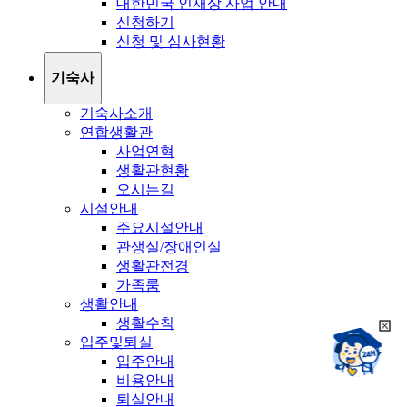
대한민국 인재상 사업 안내
신청하기
신청 및 심사현황
기숙사
기숙사소개
연합생활관
사업연혁
생활관현황
오시는길
시설안내
주요시설안내
관생실/장애인실
생활관전경
가족룸
생활안내
생활수칙
희
챗봇상담:
입주및퇴실
망
24시
입주안내
봇
채팅상담:
9시~18시
비용안내
닫
희
기
퇴실안내
망