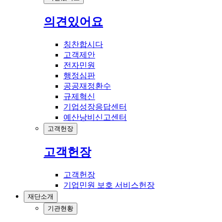
의견있어요
칭찬합시다
고객제안
전자민원
행정심판
공공재정환수
규제혁신
기업성장응답센터
예산낭비신고센터
고객헌장
고객헌장
고객헌장
기업민원 보호 서비스헌장
재단소개
기관현황