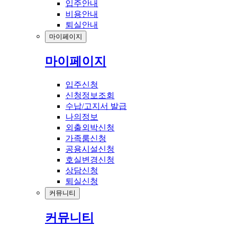
입주안내
비용안내
퇴실안내
마이페이지
마이페이지
입주신청
신청정보조회
수납/고지서 발급
나의정보
외출외박신청
가족룸신청
공용시설신청
호실변경신청
상담신청
퇴실신청
커뮤니티
커뮤니티