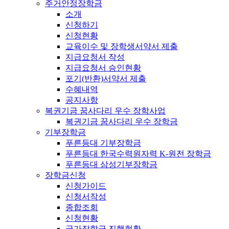
주거안정장학금
소개
신청하기
신청현황
교육이수 및 장학생서약서 제출
지급요청서 작성
지급요청서 승인현황
포기(반환)서약서 제출
수혜내역
공지사항
복권기금 꿈사다리 우수 장학사업
복권기금 꿈사다리 우수 장학금
기부장학금
푸른등대 기부장학금
푸른등대 한국수력원자력 K-원전 장학금
푸른등대 삼성기부장학금
장학금신청
신청가이드
신청서작성
종합조회
신청현황
국가장학금 진행현황