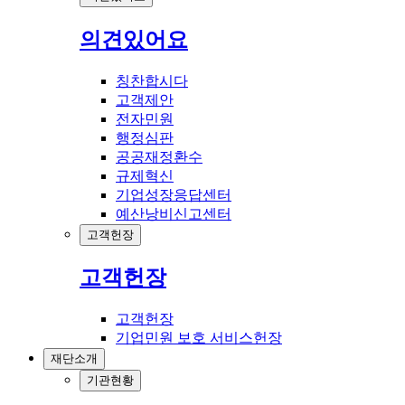
의견있어요
칭찬합시다
고객제안
전자민원
행정심판
공공재정환수
규제혁신
기업성장응답센터
예산낭비신고센터
고객헌장
고객헌장
고객헌장
기업민원 보호 서비스헌장
재단소개
기관현황