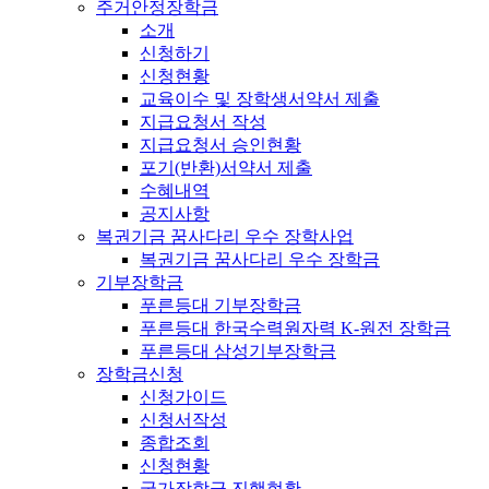
주거안정장학금
소개
신청하기
신청현황
교육이수 및 장학생서약서 제출
지급요청서 작성
지급요청서 승인현황
포기(반환)서약서 제출
수혜내역
공지사항
복권기금 꿈사다리 우수 장학사업
복권기금 꿈사다리 우수 장학금
기부장학금
푸른등대 기부장학금
푸른등대 한국수력원자력 K-원전 장학금
푸른등대 삼성기부장학금
장학금신청
신청가이드
신청서작성
종합조회
신청현황
국가장학금 진행현황