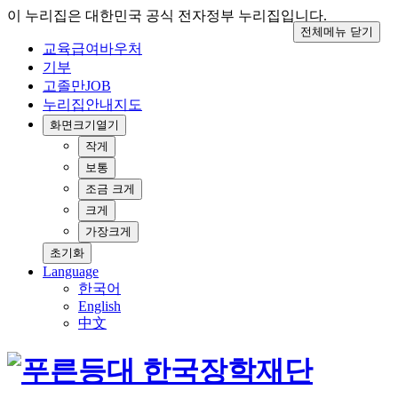
이 누리집은 대한민국 공식 전자정부 누리집입니다.
전체메뉴 닫기
교육급여바우처
기부
고졸만JOB
누리집안내지도
화면크기
열기
작게
보통
조금 크게
크게
가장크게
초기화
Language
한국어
English
中文