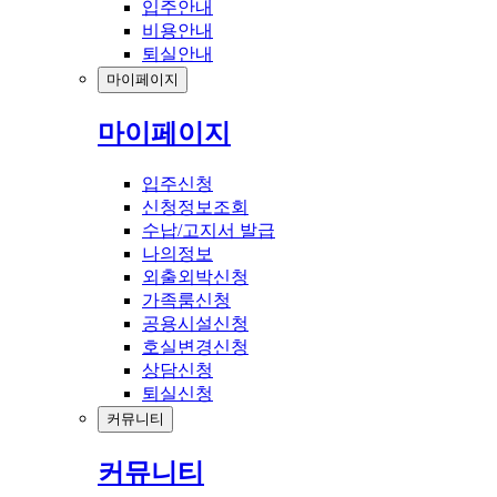
입주안내
비용안내
퇴실안내
마이페이지
마이페이지
입주신청
신청정보조회
수납/고지서 발급
나의정보
외출외박신청
가족룸신청
공용시설신청
호실변경신청
상담신청
퇴실신청
커뮤니티
커뮤니티