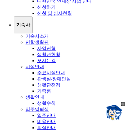
대한민국 인재상 사업 안내
신청하기
신청 및 심사현황
기숙사
기숙사소개
연합생활관
사업연혁
생활관현황
오시는길
시설안내
주요시설안내
관생실/장애인실
생활관전경
가족룸
생활안내
생활수칙
희
챗봇상담:
입주및퇴실
망
24시
입주안내
봇
채팅상담:
9시~18시
비용안내
닫
희
기
퇴실안내
망