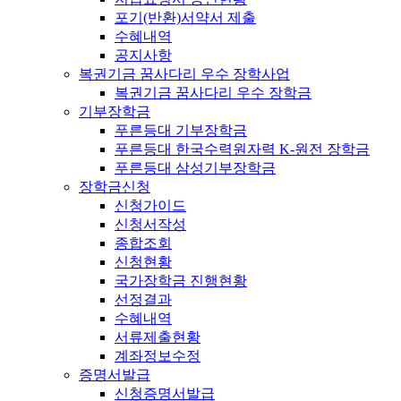
포기(반환)서약서 제출
수혜내역
공지사항
복권기금 꿈사다리 우수 장학사업
복권기금 꿈사다리 우수 장학금
기부장학금
푸른등대 기부장학금
푸른등대 한국수력원자력 K-원전 장학금
푸른등대 삼성기부장학금
장학금신청
신청가이드
신청서작성
종합조회
신청현황
국가장학금 진행현황
선정결과
수혜내역
서류제출현황
계좌정보수정
증명서발급
신청증명서발급