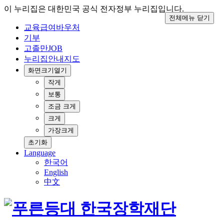
이 누리집은 대한민국 공식 전자정부 누리집입니다.
전체메뉴 닫기
교육급여바우처
기부
고졸만JOB
누리집안내지도
화면크기
열기
작게
보통
조금 크게
크게
가장크게
초기화
Language
한국어
English
中文