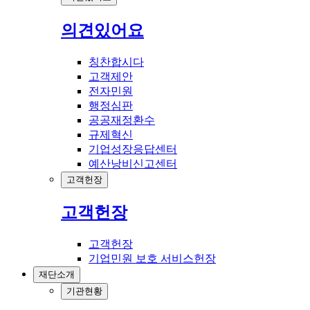
의견있어요
칭찬합시다
고객제안
전자민원
행정심판
공공재정환수
규제혁신
기업성장응답센터
예산낭비신고센터
고객헌장
고객헌장
고객헌장
기업민원 보호 서비스헌장
재단소개
기관현황