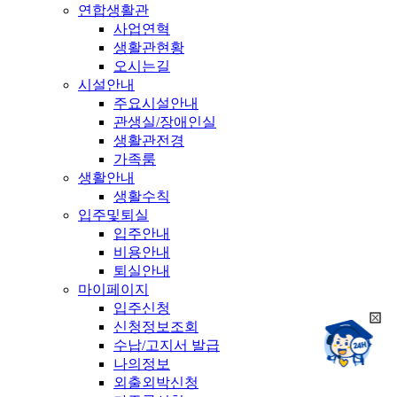
연합생활관
사업연혁
생활관현황
오시는길
시설안내
주요시설안내
관생실/장애인실
생활관전경
가족룸
생활안내
생활수칙
입주및퇴실
입주안내
비용안내
퇴실안내
마이페이지
입주신청
희
신청정보조회
챗봇상담:
망
수납/고지서 발급
24시
봇
채팅상담:
나의정보
9시~18시
닫
희
외출외박신청
기
망