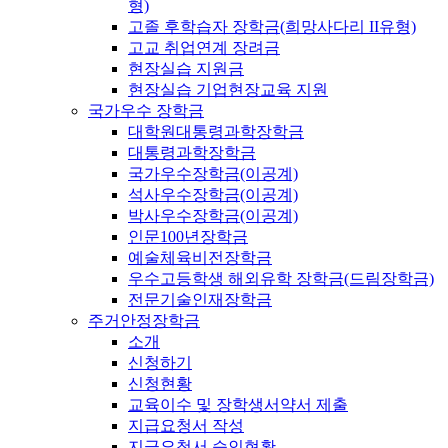
형)
고졸 후학습자 장학금(희망사다리 II유형)
고교 취업연계 장려금
현장실습 지원금
현장실습 기업현장교육 지원
국가우수 장학금
대학원대통령과학장학금
대통령과학장학금
국가우수장학금(이공계)
석사우수장학금(이공계)
박사우수장학금(이공계)
인문100년장학금
예술체육비전장학금
우수고등학생 해외유학 장학금(드림장학금)
전문기술인재장학금
주거안정장학금
소개
신청하기
신청현황
교육이수 및 장학생서약서 제출
지급요청서 작성
지급요청서 승인현황