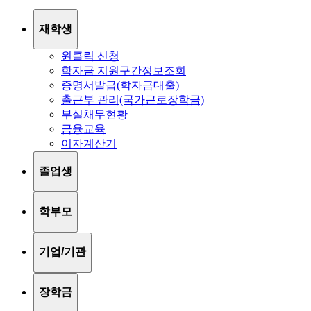
재학생
원클릭 신청
학자금 지원구간정보조회
증명서발급(학자금대출)
출근부 관리(국가근로장학금)
부실채무현황
금융교육
이자계산기
졸업생
학부모
기업/기관
장학금