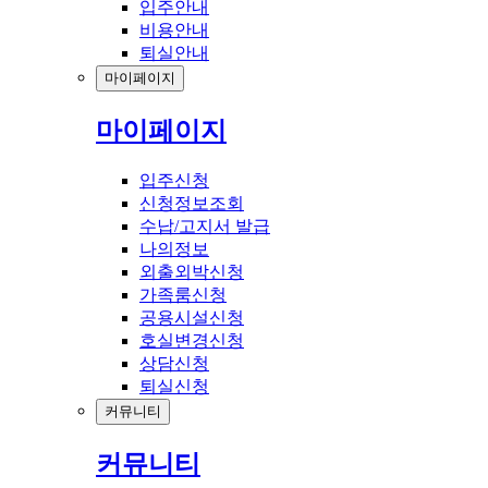
입주안내
비용안내
퇴실안내
마이페이지
마이페이지
입주신청
신청정보조회
수납/고지서 발급
나의정보
외출외박신청
가족룸신청
공용시설신청
호실변경신청
상담신청
퇴실신청
커뮤니티
커뮤니티