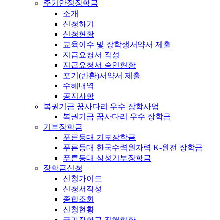
주거안정장학금
소개
신청하기
신청현황
교육이수 및 장학생서약서 제출
지급요청서 작성
지급요청서 승인현황
포기(반환)서약서 제출
수혜내역
공지사항
복권기금 꿈사다리 우수 장학사업
복권기금 꿈사다리 우수 장학금
기부장학금
푸른등대 기부장학금
푸른등대 한국수력원자력 K-원전 장학금
푸른등대 삼성기부장학금
장학금신청
신청가이드
신청서작성
종합조회
신청현황
국가장학금 진행현황