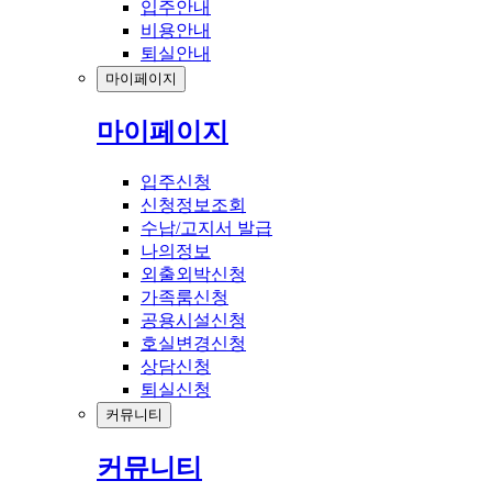
입주안내
비용안내
퇴실안내
마이페이지
마이페이지
입주신청
신청정보조회
수납/고지서 발급
나의정보
외출외박신청
가족룸신청
공용시설신청
호실변경신청
상담신청
퇴실신청
커뮤니티
커뮤니티