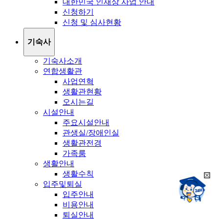
대한민국 인재상 사업 안내
신청하기
신청 및 심사현황
기숙사
기숙사소개
연합생활관
사업연혁
생활관현황
오시는길
시설안내
주요시설안내
관생실/장애인실
생활관전경
가족룸
생활안내
생활수칙
희
챗봇상담:
입주및퇴실
망
24시
입주안내
봇
채팅상담:
9시~18시
비용안내
닫
희
기
퇴실안내
망