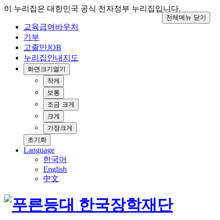
이 누리집은 대한민국 공식 전자정부 누리집입니다.
전체메뉴 닫기
교육급여바우처
기부
고졸만JOB
누리집안내지도
화면크기
열기
작게
보통
조금 크게
크게
가장크게
초기화
Language
한국어
English
中文