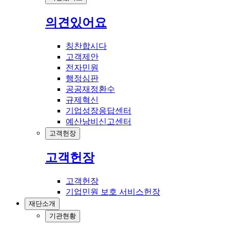
의견있어요
칭찬합시다
고객제안
전자민원
행정심판
공공재정환수
규제혁신
기업성장응답센터
예산낭비신고센터
고객헌장
고객헌장
고객헌장
기업민원 보호 서비스헌장
재단소개
기관현황