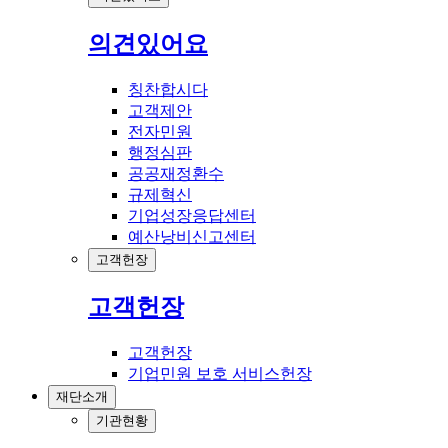
의견있어요
칭찬합시다
고객제안
전자민원
행정심판
공공재정환수
규제혁신
기업성장응답센터
예산낭비신고센터
고객헌장
고객헌장
고객헌장
기업민원 보호 서비스헌장
재단소개
기관현황