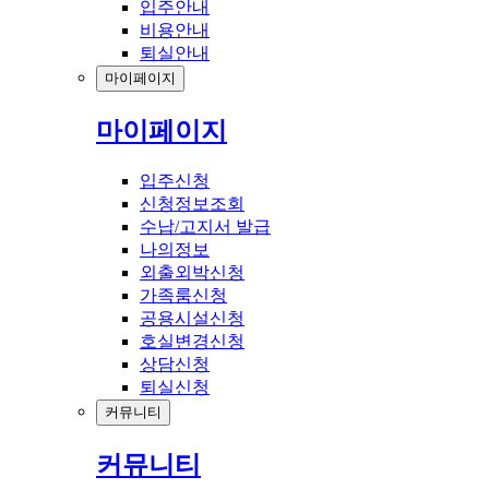
입주안내
비용안내
퇴실안내
마이페이지
마이페이지
입주신청
신청정보조회
수납/고지서 발급
나의정보
외출외박신청
가족룸신청
공용시설신청
호실변경신청
상담신청
퇴실신청
커뮤니티
커뮤니티