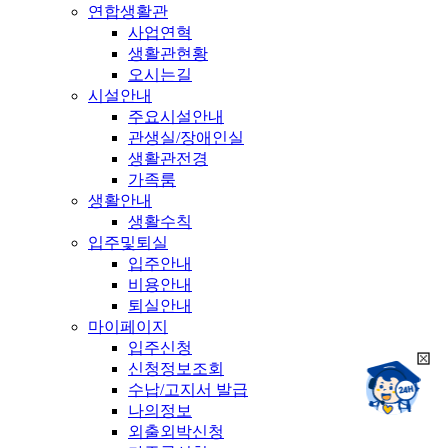
연합생활관
사업연혁
생활관현황
오시는길
시설안내
주요시설안내
관생실/장애인실
생활관전경
가족룸
생활안내
생활수칙
입주및퇴실
입주안내
비용안내
퇴실안내
마이페이지
입주신청
희
신청정보조회
챗봇상담:
망
수납/고지서 발급
24시
봇
채팅상담:
나의정보
9시~18시
닫
희
외출외박신청
기
망