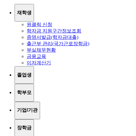
재학생
원클릭 신청
학자금 지원구간정보조회
증명서발급(학자금대출)
출근부 관리(국가근로장학금)
부실채무현황
금융교육
이자계산기
졸업생
학부모
기업/기관
장학금