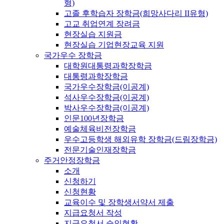
형)
고졸 후학습자 장학금(희망사다리 II유형)
고교 취업연계 장려금
현장실습 지원금
현장실습 기업현장교육 지원
국가우수 장학금
대학원대통령과학장학금
대통령과학장학금
국가우수장학금(이공계)
석사우수장학금(이공계)
박사우수장학금(이공계)
인문100년장학금
예술체육비전장학금
우수고등학생 해외유학 장학금(드림장학금)
전문기술인재장학금
주거안정장학금
소개
신청하기
신청현황
교육이수 및 장학생서약서 제출
지급요청서 작성
지급요청서 승인현황