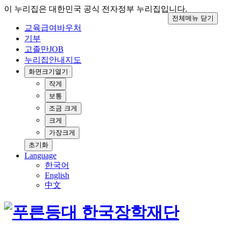
이 누리집은 대한민국 공식 전자정부 누리집입니다.
전체메뉴 닫기
교육급여바우처
기부
고졸만JOB
누리집안내지도
화면크기
열기
작게
보통
조금 크게
크게
가장크게
초기화
Language
한국어
English
中文