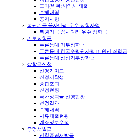
포기(반환)서약서 제출
수혜내역
공지사항
복권기금 꿈사다리 우수 장학사업
복권기금 꿈사다리 우수 장학금
기부장학금
푸른등대 기부장학금
푸른등대 한국수력원자력 K-원전 장학금
푸른등대 삼성기부장학금
장학금신청
신청가이드
신청서작성
종합조회
신청현황
국가장학금 진행현황
선정결과
수혜내역
서류제출현황
계좌정보수정
증명서발급
신청증명서발급