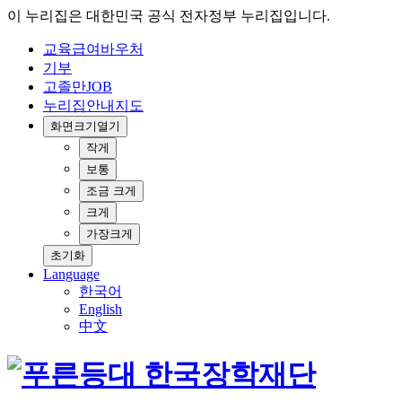
이 누리집은 대한민국 공식 전자정부 누리집입니다.
교육급여바우처
기부
고졸만JOB
누리집안내지도
화면크기
열기
작게
보통
조금 크게
크게
가장크게
초기화
Language
한국어
English
中文