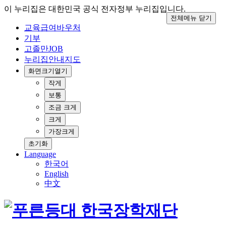
이 누리집은 대한민국 공식 전자정부 누리집입니다.
전체메뉴 닫기
교육급여바우처
기부
고졸만JOB
누리집안내지도
화면크기
열기
작게
보통
조금 크게
크게
가장크게
초기화
Language
한국어
English
中文