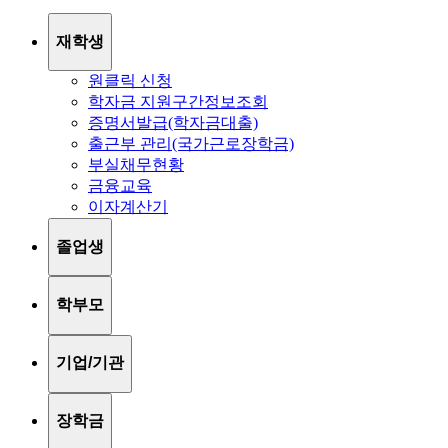
재학생
원클릭 신청
학자금 지원구간정보조회
증명서발급(학자금대출)
출근부 관리(국가근로장학금)
부실채무현황
금융교육
이자계산기
졸업생
학부모
기업/기관
장학금