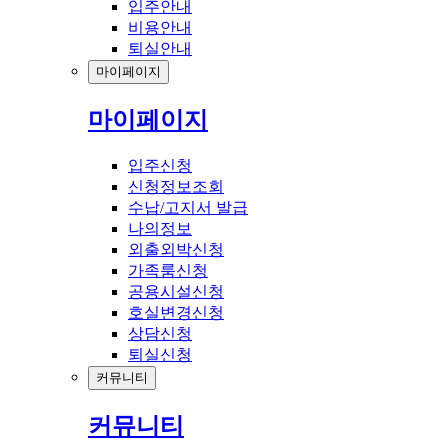
입주안내
비용안내
퇴실안내
마이페이지
마이페이지
입주신청
신청정보조회
수납/고지서 발급
나의정보
외출외박신청
가족룸신청
공용시설신청
호실변경신청
상담신청
퇴실신청
커뮤니티
커뮤니티