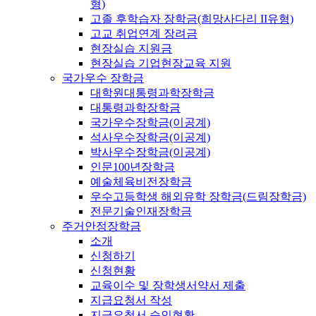
형)
고졸 후학습자 장학금(희망사다리 II유형)
고교 취업연계 장려금
현장실습 지원금
현장실습 기업현장교육 지원
국가우수 장학금
대학원대통령과학장학금
대통령과학장학금
국가우수장학금(이공계)
석사우수장학금(이공계)
박사우수장학금(이공계)
인문100년장학금
예술체육비전장학금
우수고등학생 해외유학 장학금(드림장학금)
전문기술인재장학금
주거안정장학금
소개
신청하기
신청현황
교육이수 및 장학생서약서 제출
지급요청서 작성
지급요청서 승인현황