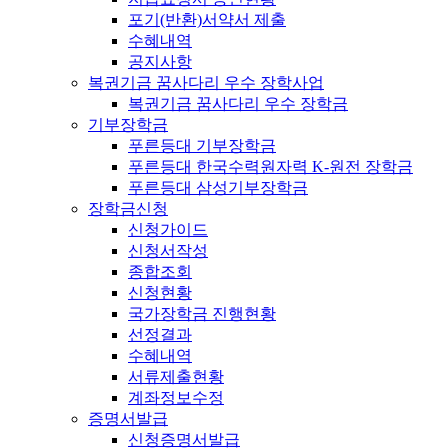
포기(반환)서약서 제출
수혜내역
공지사항
복권기금 꿈사다리 우수 장학사업
복권기금 꿈사다리 우수 장학금
기부장학금
푸른등대 기부장학금
푸른등대 한국수력원자력 K-원전 장학금
푸른등대 삼성기부장학금
장학금신청
신청가이드
신청서작성
종합조회
신청현황
국가장학금 진행현황
선정결과
수혜내역
서류제출현황
계좌정보수정
증명서발급
신청증명서발급