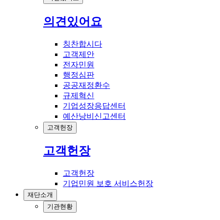
의견있어요
칭찬합시다
고객제안
전자민원
행정심판
공공재정환수
규제혁신
기업성장응답센터
예산낭비신고센터
고객헌장
고객헌장
고객헌장
기업민원 보호 서비스헌장
재단소개
기관현황