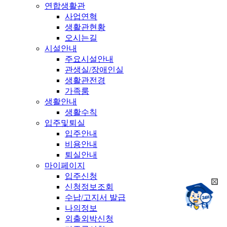
연합생활관
사업연혁
생활관현황
오시는길
시설안내
주요시설안내
관생실/장애인실
생활관전경
가족룸
생활안내
생활수칙
입주및퇴실
입주안내
비용안내
퇴실안내
마이페이지
입주신청
희
신청정보조회
챗봇상담:
망
수납/고지서 발급
24시
봇
채팅상담:
나의정보
9시~18시
닫
희
외출외박신청
기
망