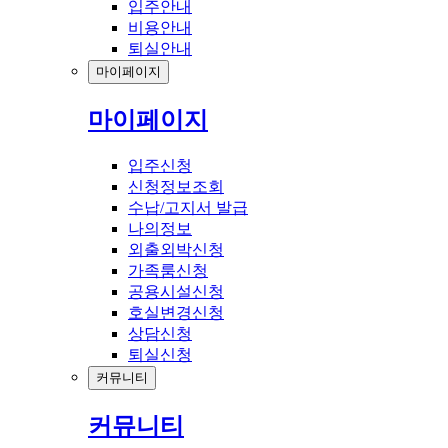
입주안내
비용안내
퇴실안내
마이페이지
마이페이지
입주신청
신청정보조회
수납/고지서 발급
나의정보
외출외박신청
가족룸신청
공용시설신청
호실변경신청
상담신청
퇴실신청
커뮤니티
커뮤니티