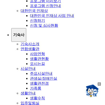
프로그램 미리보기
프로그램 신청안내
대한민국 인재상
대한민국 인재상 사업 안내
신청하기
신청 및 심사현황
기숙사
기숙사소개
연합생활관
사업연혁
생활관현황
오시는길
시설안내
주요시설안내
관생실/장애인실
생활관전경
희
챗봇상담:
가족룸
망
24시
생활안내
봇
채팅상담:
9시~18시
생활수칙
닫
희
기
입주및퇴실
망