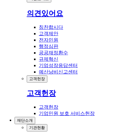
의견있어요
칭찬합시다
고객제안
전자민원
행정심판
공공재정환수
규제혁신
기업성장응답센터
예산낭비신고센터
고객헌장
고객헌장
고객헌장
기업민원 보호 서비스헌장
재단소개
기관현황