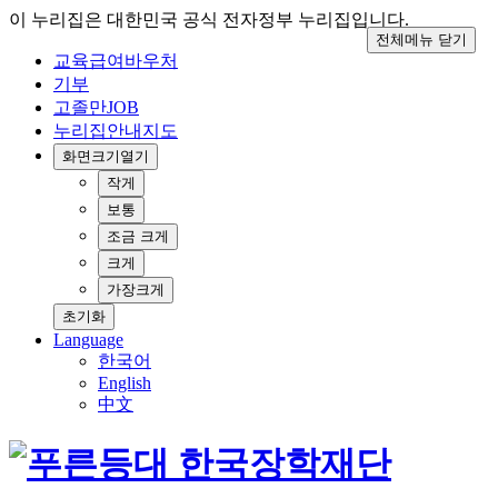
이 누리집은 대한민국 공식 전자정부 누리집입니다.
전체메뉴 닫기
교육급여바우처
기부
고졸만JOB
누리집안내지도
화면크기
열기
작게
보통
조금 크게
크게
가장크게
초기화
Language
한국어
English
中文