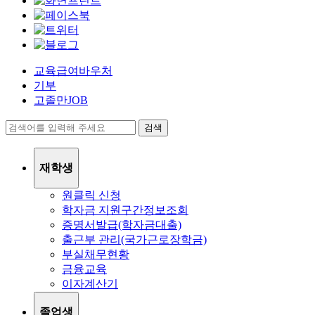
교육급여바우처
기부
고졸만JOB
검색
재학생
원클릭 신청
학자금 지원구간정보조회
증명서발급(학자금대출)
출근부 관리(국가근로장학금)
부실채무현황
금융교육
이자계산기
졸업생