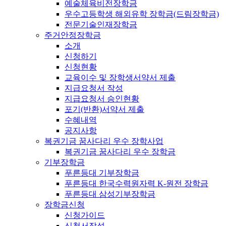
예술체육비전장학금
우수고등학생 해외유학 장학금(드림장학금)
전문기술인재장학금
주거안정장학금
소개
신청하기
신청현황
교육이수 및 장학생서약서 제출
지급요청서 작성
지급요청서 승인현황
포기(반환)서약서 제출
수혜내역
공지사항
복권기금 꿈사다리 우수 장학사업
복권기금 꿈사다리 우수 장학금
기부장학금
푸른등대 기부장학금
푸른등대 한국수력원자력 K-원전 장학금
푸른등대 삼성기부장학금
장학금신청
신청가이드
신청서작성