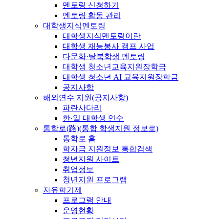
멘토링 신청하기
멘토링 활동 관리
대학생지식멘토링
대학생지식멘토링이란
대학생 재능봉사 캠프 사업
다문화·탈북학생 멘토링
대학생 청소년교육지원장학금
대학생 청소년 AI 교육지원장학금
공지사항
해외연수 지원(공지사항)
파란사다리
한·일 대학생 연수
통학로(路)(통합 학생지원 정보로)
통학로 홈
학자금 지원정보 통합검색
청년지원 사이트
취업정보
청년지원 프로그램
자유학기제
프로그램 안내
운영현황