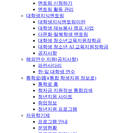
멘토링 신청하기
멘토링 활동 관리
대학생지식멘토링
대학생지식멘토링이란
대학생 재능봉사 캠프 사업
다문화·탈북학생 멘토링
대학생 청소년교육지원장학금
대학생 청소년 AI 교육지원장학금
공지사항
해외연수 지원(공지사항)
파란사다리
한·일 대학생 연수
통학로(路)(통합 학생지원 정보로)
통학로 홈
학자금 지원정보 통합검색
청년지원 사이트
취업정보
청년지원 프로그램
자유학기제
프로그램 안내
운영현황