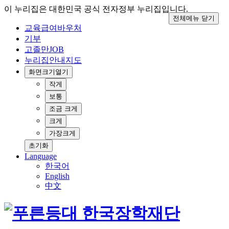
이 누리집은 대한민국 공식 전자정부 누리집입니다.
전체메뉴 닫기
교육급여바우처
기부
고졸만JOB
누리집안내지도
화면크기
열기
작게
보통
조금 크게
크게
가장크게
초기화
Language
한국어
English
中文