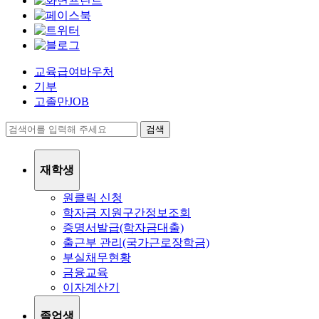
교육급여바우처
기부
고졸만JOB
검색
재학생
원클릭 신청
학자금 지원구간정보조회
증명서발급(학자금대출)
출근부 관리(국가근로장학금)
부실채무현황
금융교육
이자계산기
졸업생