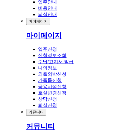
입주안내
비용안내
퇴실안내
마이페이지
마이페이지
입주신청
신청정보조회
수납/고지서 발급
나의정보
외출외박신청
가족룸신청
공용시설신청
호실변경신청
상담신청
퇴실신청
커뮤니티
커뮤니티