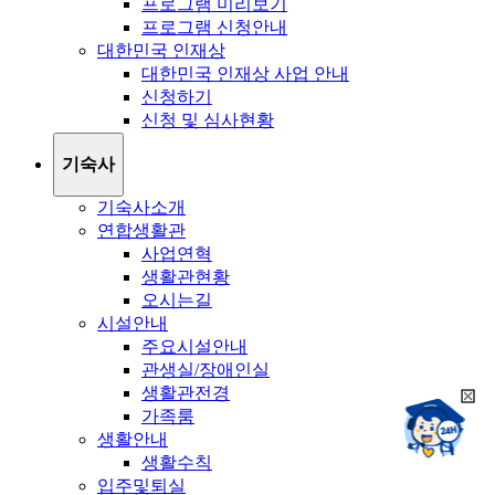
프로그램 미리보기
프로그램 신청안내
대한민국 인재상
대한민국 인재상 사업 안내
신청하기
신청 및 심사현황
기숙사
기숙사소개
연합생활관
사업연혁
생활관현황
오시는길
시설안내
주요시설안내
관생실/장애인실
생활관전경
희
챗봇상담:
가족룸
망
24시
생활안내
봇
채팅상담:
9시~18시
생활수칙
닫
희
기
입주및퇴실
망