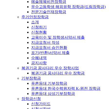
예술체육비전장학금
우수고등학생 해외유학 장학금(드림장학금)
전문기술인재장학금
주거안정장학금
소개
신청하기
신청현황
교육이수 및 장학생서약서 제출
지급요청서 작성
지급요청서 승인현황
포기(반환)서약서 제출
수혜내역
공지사항
복권기금 꿈사다리 우수 장학사업
복권기금 꿈사다리 우수 장학금
기부장학금
푸른등대 기부장학금
푸른등대 한국수력원자력 K-원전 장학금
푸른등대 삼성기부장학금
장학금신청
신청가이드
신청서작성