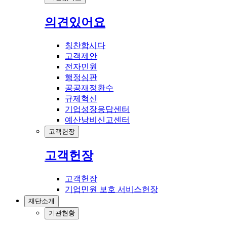
의견있어요
칭찬합시다
고객제안
전자민원
행정심판
공공재정환수
규제혁신
기업성장응답센터
예산낭비신고센터
고객헌장
고객헌장
고객헌장
기업민원 보호 서비스헌장
재단소개
기관현황