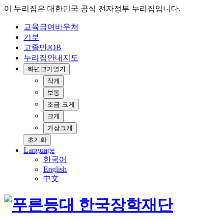
이 누리집은 대한민국 공식 전자정부 누리집입니다.
교육급여바우처
기부
고졸만JOB
누리집안내지도
화면크기
열기
작게
보통
조금 크게
크게
가장크게
초기화
Language
한국어
English
中文