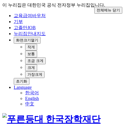
이 누리집은 대한민국 공식 전자정부 누리집입니다.
전체메뉴 닫기
교육급여바우처
기부
고졸만JOB
누리집안내지도
화면크기
열기
작게
보통
조금 크게
크게
가장크게
초기화
Language
한국어
English
中文