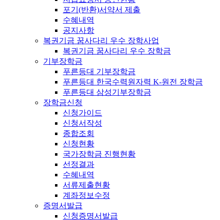
포기(반환)서약서 제출
수혜내역
공지사항
복권기금 꿈사다리 우수 장학사업
복권기금 꿈사다리 우수 장학금
기부장학금
푸른등대 기부장학금
푸른등대 한국수력원자력 K-원전 장학금
푸른등대 삼성기부장학금
장학금신청
신청가이드
신청서작성
종합조회
신청현황
국가장학금 진행현황
선정결과
수혜내역
서류제출현황
계좌정보수정
증명서발급
신청증명서발급