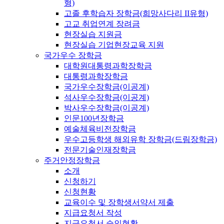
형)
고졸 후학습자 장학금(희망사다리 II유형)
고교 취업연계 장려금
현장실습 지원금
현장실습 기업현장교육 지원
국가우수 장학금
대학원대통령과학장학금
대통령과학장학금
국가우수장학금(이공계)
석사우수장학금(이공계)
박사우수장학금(이공계)
인문100년장학금
예술체육비전장학금
우수고등학생 해외유학 장학금(드림장학금)
전문기술인재장학금
주거안정장학금
소개
신청하기
신청현황
교육이수 및 장학생서약서 제출
지급요청서 작성
지급요청서 승인현황