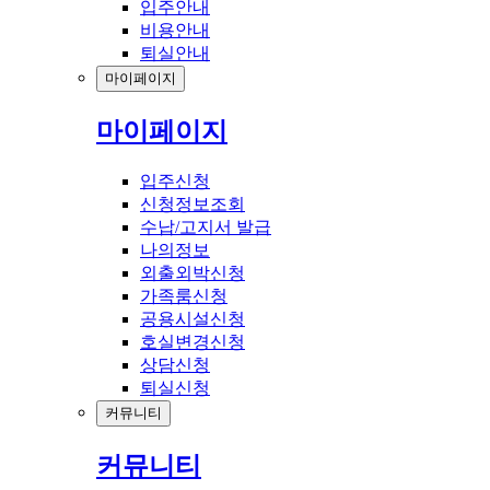
입주안내
비용안내
퇴실안내
마이페이지
마이페이지
입주신청
신청정보조회
수납/고지서 발급
나의정보
외출외박신청
가족룸신청
공용시설신청
호실변경신청
상담신청
퇴실신청
커뮤니티
커뮤니티