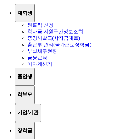
재학생
원클릭 신청
학자금 지원구간정보조회
증명서발급(학자금대출)
출근부 관리(국가근로장학금)
부실채무현황
금융교육
이자계산기
졸업생
학부모
기업/기관
장학금