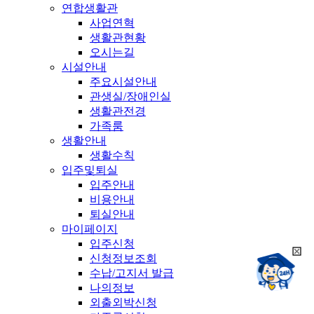
연합생활관
사업연혁
생활관현황
오시는길
시설안내
주요시설안내
관생실/장애인실
생활관전경
가족룸
생활안내
생활수칙
입주및퇴실
입주안내
비용안내
퇴실안내
마이페이지
입주신청
희
신청정보조회
챗봇상담:
망
수납/고지서 발급
24시
봇
채팅상담:
나의정보
9시~18시
닫
희
외출외박신청
기
망