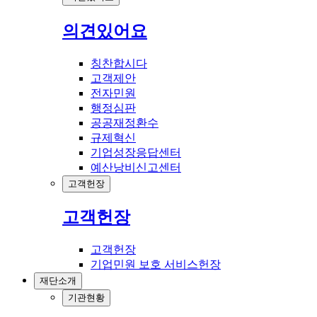
의견있어요
칭찬합시다
고객제안
전자민원
행정심판
공공재정환수
규제혁신
기업성장응답센터
예산낭비신고센터
고객헌장
고객헌장
고객헌장
기업민원 보호 서비스헌장
재단소개
기관현황