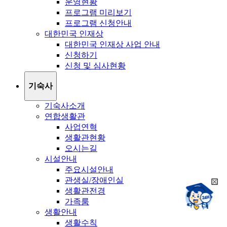
운영현황
프로그램 미리보기
프로그램 신청안내
대한민국 인재상
대한민국 인재상 사업 안내
신청하기
신청 및 심사현황
기숙사
기숙사소개
연합생활관
사업연혁
생활관현황
오시는길
시설안내
주요시설안내
관생실/장애인실
희
챗봇상담:
생활관전경
망
24시
가족룸
봇
채팅상담:
9시~18시
생활안내
닫
희
기
생활수칙
망