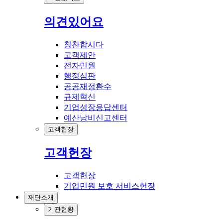
의견있어요
칭찬합시다
고객제안
전자민원
행정심판
공공재정환수
규제혁신
기업성장응답센터
예산낭비신고센터
고객헌장
고객헌장
고객헌장
기업민원 보호 서비스헌장
재단소개
기관현황