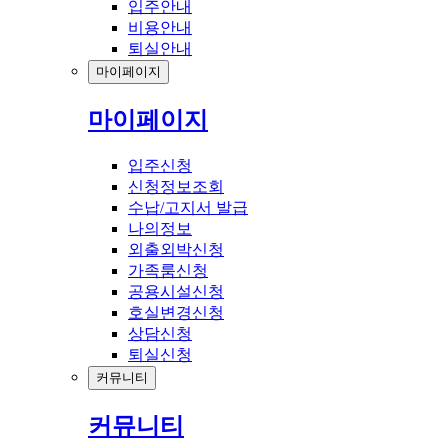
입주안내
비용안내
퇴실안내
마이페이지
마이페이지
입주신청
신청정보조회
수납/고지서 발급
나의정보
외출외박신청
가족룸신청
공용시설신청
호실변경신청
상담신청
퇴실신청
커뮤니티
커뮤니티