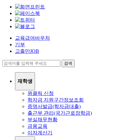
교육급여바우처
기부
고졸만JOB
검색
재학생
원클릭 신청
학자금 지원구간정보조회
증명서발급(학자금대출)
출근부 관리(국가근로장학금)
부실채무현황
금융교육
이자계산기