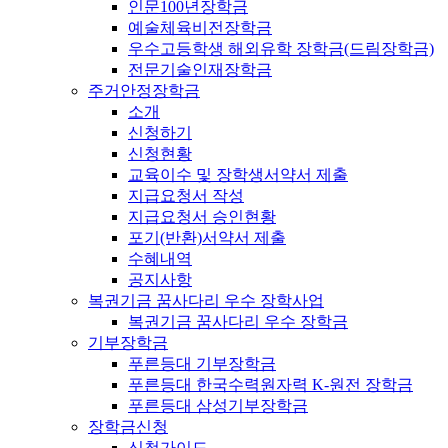
인문100년장학금
예술체육비전장학금
우수고등학생 해외유학 장학금(드림장학금)
전문기술인재장학금
주거안정장학금
소개
신청하기
신청현황
교육이수 및 장학생서약서 제출
지급요청서 작성
지급요청서 승인현황
포기(반환)서약서 제출
수혜내역
공지사항
복권기금 꿈사다리 우수 장학사업
복권기금 꿈사다리 우수 장학금
기부장학금
푸른등대 기부장학금
푸른등대 한국수력원자력 K-원전 장학금
푸른등대 삼성기부장학금
장학금신청
신청가이드