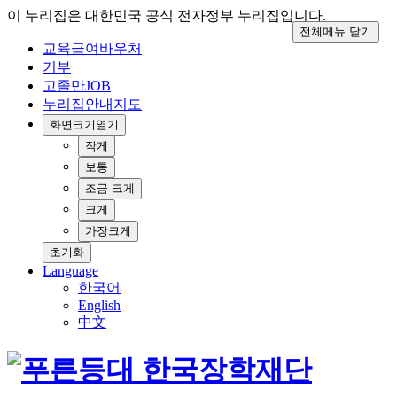
이 누리집은 대한민국 공식 전자정부 누리집입니다.
전체메뉴 닫기
교육급여바우처
기부
고졸만JOB
누리집안내지도
화면크기
열기
작게
보통
조금 크게
크게
가장크게
초기화
Language
한국어
English
中文