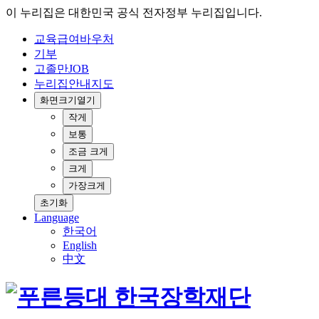
이 누리집은 대한민국 공식 전자정부 누리집입니다.
교육급여바우처
기부
고졸만JOB
누리집안내지도
화면크기
열기
작게
보통
조금 크게
크게
가장크게
초기화
Language
한국어
English
中文