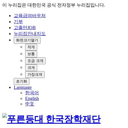
이 누리집은 대한민국 공식 전자정부 누리집입니다.
교육급여바우처
기부
고졸만JOB
누리집안내지도
화면크기
열기
작게
보통
조금 크게
크게
가장크게
초기화
Language
한국어
English
中文