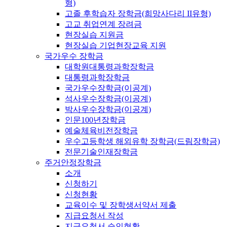
형)
고졸 후학습자 장학금(희망사다리 II유형)
고교 취업연계 장려금
현장실습 지원금
현장실습 기업현장교육 지원
국가우수 장학금
대학원대통령과학장학금
대통령과학장학금
국가우수장학금(이공계)
석사우수장학금(이공계)
박사우수장학금(이공계)
인문100년장학금
예술체육비전장학금
우수고등학생 해외유학 장학금(드림장학금)
전문기술인재장학금
주거안정장학금
소개
신청하기
신청현황
교육이수 및 장학생서약서 제출
지급요청서 작성
지급요청서 승인현황