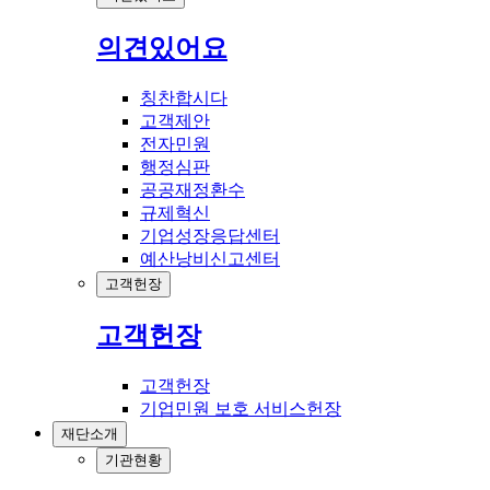
의견있어요
칭찬합시다
고객제안
전자민원
행정심판
공공재정환수
규제혁신
기업성장응답센터
예산낭비신고센터
고객헌장
고객헌장
고객헌장
기업민원 보호 서비스헌장
재단소개
기관현황