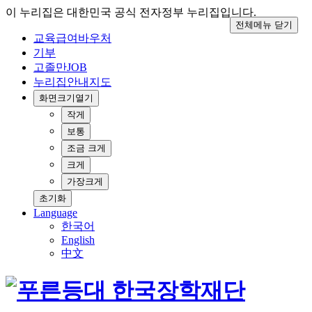
이 누리집은 대한민국 공식 전자정부 누리집입니다.
전체메뉴 닫기
교육급여바우처
기부
고졸만JOB
누리집안내지도
화면크기
열기
작게
보통
조금 크게
크게
가장크게
초기화
Language
한국어
English
中文