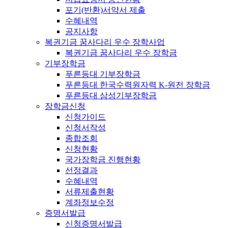
포기(반환)서약서 제출
수혜내역
공지사항
복권기금 꿈사다리 우수 장학사업
복권기금 꿈사다리 우수 장학금
기부장학금
푸른등대 기부장학금
푸른등대 한국수력원자력 K-원전 장학금
푸른등대 삼성기부장학금
장학금신청
신청가이드
신청서작성
종합조회
신청현황
국가장학금 진행현황
선정결과
수혜내역
서류제출현황
계좌정보수정
증명서발급
신청증명서발급