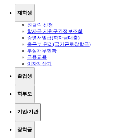
재학생
원클릭 신청
학자금 지원구간정보조회
증명서발급(학자금대출)
출근부 관리(국가근로장학금)
부실채무현황
금융교육
이자계산기
졸업생
학부모
기업/기관
장학금