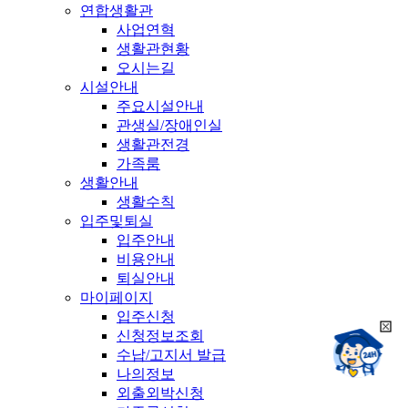
연합생활관
사업연혁
생활관현황
오시는길
시설안내
주요시설안내
관생실/장애인실
생활관전경
가족룸
생활안내
생활수칙
입주및퇴실
입주안내
비용안내
퇴실안내
마이페이지
입주신청
희
신청정보조회
챗봇상담:
망
수납/고지서 발급
24시
봇
채팅상담:
나의정보
9시~18시
닫
희
외출외박신청
기
망