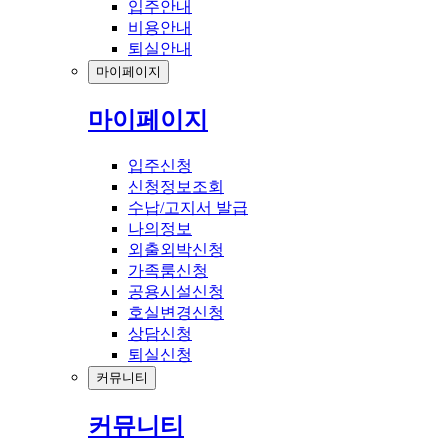
입주안내
비용안내
퇴실안내
마이페이지
마이페이지
입주신청
신청정보조회
수납/고지서 발급
나의정보
외출외박신청
가족룸신청
공용시설신청
호실변경신청
상담신청
퇴실신청
커뮤니티
커뮤니티