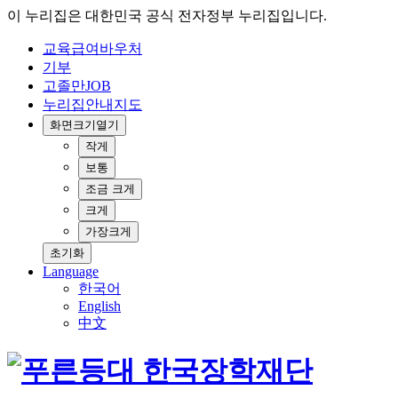
이 누리집은 대한민국 공식 전자정부 누리집입니다.
교육급여바우처
기부
고졸만JOB
누리집안내지도
화면크기
열기
작게
보통
조금 크게
크게
가장크게
초기화
Language
한국어
English
中文