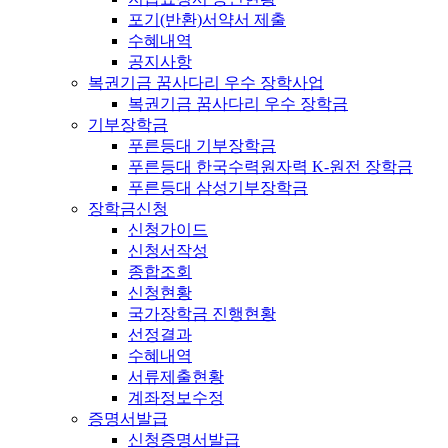
포기(반환)서약서 제출
수혜내역
공지사항
복권기금 꿈사다리 우수 장학사업
복권기금 꿈사다리 우수 장학금
기부장학금
푸른등대 기부장학금
푸른등대 한국수력원자력 K-원전 장학금
푸른등대 삼성기부장학금
장학금신청
신청가이드
신청서작성
종합조회
신청현황
국가장학금 진행현황
선정결과
수혜내역
서류제출현황
계좌정보수정
증명서발급
신청증명서발급