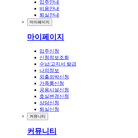
입주안내
비용안내
퇴실안내
마이페이지
마이페이지
입주신청
신청정보조회
수납/고지서 발급
나의정보
외출외박신청
가족룸신청
공용시설신청
호실변경신청
상담신청
퇴실신청
커뮤니티
커뮤니티