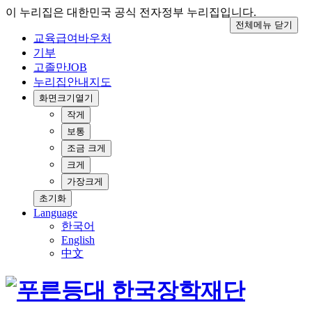
이 누리집은 대한민국 공식 전자정부 누리집입니다.
전체메뉴 닫기
교육급여바우처
기부
고졸만JOB
누리집안내지도
화면크기
열기
작게
보통
조금 크게
크게
가장크게
초기화
Language
한국어
English
中文