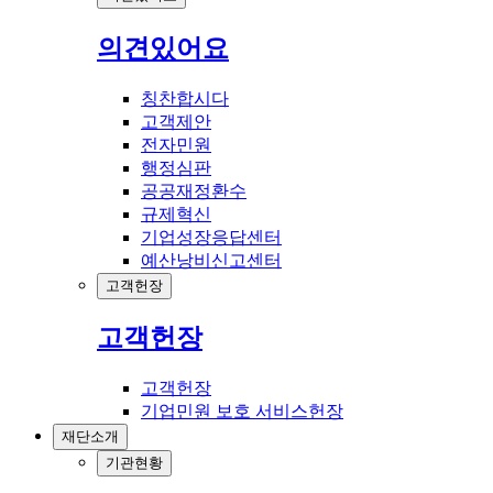
의견있어요
칭찬합시다
고객제안
전자민원
행정심판
공공재정환수
규제혁신
기업성장응답센터
예산낭비신고센터
고객헌장
고객헌장
고객헌장
기업민원 보호 서비스헌장
재단소개
기관현황