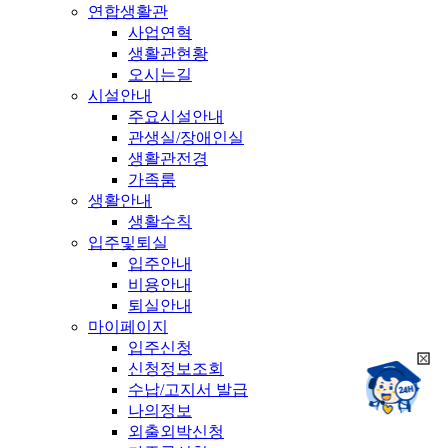
연합생활관
사업연혁
생활관현황
오시는길
시설안내
주요시설안내
관생실/장애인실
생활관전경
가족룸
생활안내
생활수칙
입주및퇴실
입주안내
비용안내
퇴실안내
마이페이지
입주신청
희
신청정보조회
챗봇상담:
망
수납/고지서 발급
24시
봇
채팅상담:
나의정보
9시~18시
닫
희
외출외박신청
기
망