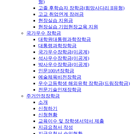
형)
고졸 후학습자 장학금(희망사다리 II유형)
고교 취업연계 장려금
현장실습 지원금
현장실습 기업현장교육 지원
국가우수 장학금
대학원대통령과학장학금
대통령과학장학금
국가우수장학금(이공계)
석사우수장학금(이공계)
박사우수장학금(이공계)
인문100년장학금
예술체육비전장학금
우수고등학생 해외유학 장학금(드림장학금)
전문기술인재장학금
주거안정장학금
소개
신청하기
신청현황
교육이수 및 장학생서약서 제출
지급요청서 작성
지급요청서 승인현황