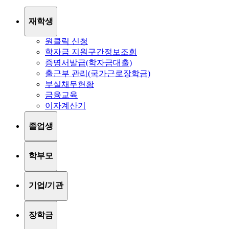
재학생
원클릭 신청
학자금 지원구간정보조회
증명서발급(학자금대출)
출근부 관리(국가근로장학금)
부실채무현황
금융교육
이자계산기
졸업생
학부모
기업/기관
장학금