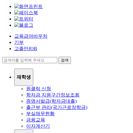
교육급여바우처
기부
고졸만JOB
검색
재학생
원클릭 신청
학자금 지원구간정보조회
증명서발급(학자금대출)
출근부 관리(국가근로장학금)
부실채무현황
금융교육
이자계산기