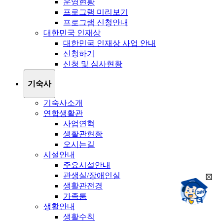
운영현황
프로그램 미리보기
프로그램 신청안내
대한민국 인재상
대한민국 인재상 사업 안내
신청하기
신청 및 심사현황
기숙사
기숙사소개
연합생활관
사업연혁
생활관현황
오시는길
시설안내
주요시설안내
관생실/장애인실
희
챗봇상담:
생활관전경
망
24시
가족룸
봇
채팅상담:
9시~18시
생활안내
닫
희
기
생활수칙
망