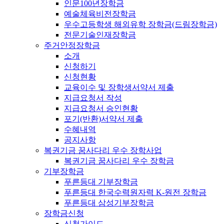
인문100년장학금
예술체육비전장학금
우수고등학생 해외유학 장학금(드림장학금)
전문기술인재장학금
주거안정장학금
소개
신청하기
신청현황
교육이수 및 장학생서약서 제출
지급요청서 작성
지급요청서 승인현황
포기(반환)서약서 제출
수혜내역
공지사항
복권기금 꿈사다리 우수 장학사업
복권기금 꿈사다리 우수 장학금
기부장학금
푸른등대 기부장학금
푸른등대 한국수력원자력 K-원전 장학금
푸른등대 삼성기부장학금
장학금신청
신청가이드