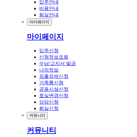
입주안내
비용안내
퇴실안내
마이페이지
마이페이지
입주신청
신청정보조회
수납/고지서 발급
나의정보
외출외박신청
가족룸신청
공용시설신청
호실변경신청
상담신청
퇴실신청
커뮤니티
커뮤니티