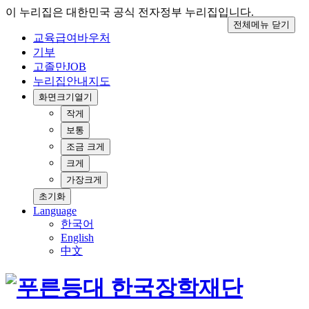
이 누리집은 대한민국 공식 전자정부 누리집입니다.
전체메뉴 닫기
교육급여바우처
기부
고졸만JOB
누리집안내지도
화면크기
열기
작게
보통
조금 크게
크게
가장크게
초기화
Language
한국어
English
中文