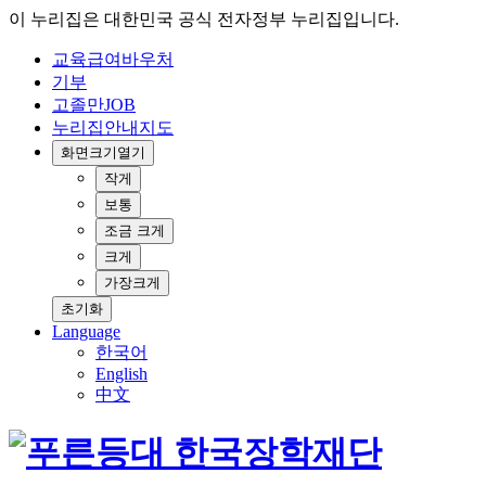
이 누리집은 대한민국 공식 전자정부 누리집입니다.
교육급여바우처
기부
고졸만JOB
누리집안내지도
화면크기
열기
작게
보통
조금 크게
크게
가장크게
초기화
Language
한국어
English
中文