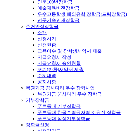
인문100년장학금
예술체육비전장학금
우수고등학생 해외유학 장학금(드림장학금)
전문기술인재장학금
주거안정장학금
소개
신청하기
신청현황
교육이수 및 장학생서약서 제출
지급요청서 작성
지급요청서 승인현황
포기(반환)서약서 제출
수혜내역
공지사항
복권기금 꿈사다리 우수 장학사업
복권기금 꿈사다리 우수 장학금
기부장학금
푸른등대 기부장학금
푸른등대 한국수력원자력 K-원전 장학금
푸른등대 삼성기부장학금
장학금신청
신청가이드