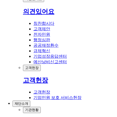
의견있어요
칭찬합시다
고객제안
전자민원
행정심판
공공재정환수
규제혁신
기업성장응답센터
예산낭비신고센터
고객헌장
고객헌장
고객헌장
기업민원 보호 서비스헌장
재단소개
기관현황