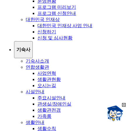
운영현황
프로그램 미리보기
프로그램 신청안내
대한민국 인재상
대한민국 인재상 사업 안내
신청하기
신청 및 심사현황
기숙사
기숙사소개
연합생활관
사업연혁
생활관현황
오시는길
시설안내
주요시설안내
관생실/장애인실
희
챗봇상담:
생활관전경
망
24시
가족룸
봇
채팅상담:
9시~18시
생활안내
닫
희
기
생활수칙
망