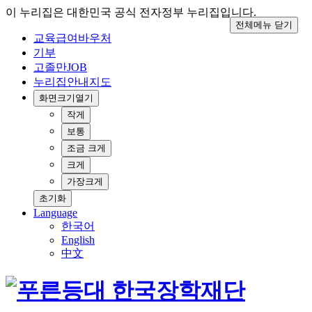
이 누리집은 대한민국 공식 전자정부 누리집입니다.
전체메뉴 닫기
교육급여바우처
기부
고졸만JOB
누리집안내지도
화면크기
열기
작게
보통
조금 크게
크게
가장크게
초기화
Language
한국어
English
中文