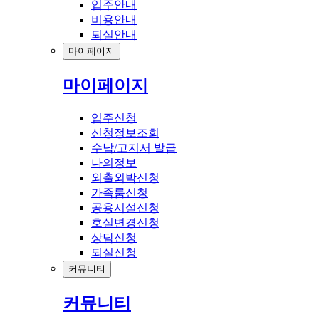
입주안내
비용안내
퇴실안내
마이페이지
마이페이지
입주신청
신청정보조회
수납/고지서 발급
나의정보
외출외박신청
가족룸신청
공용시설신청
호실변경신청
상담신청
퇴실신청
커뮤니티
커뮤니티