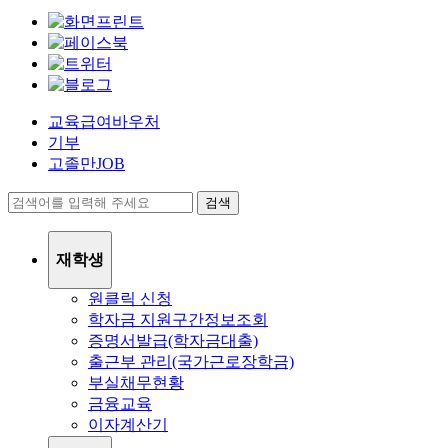
교육급여바우처
기부
고졸만JOB
검색
재학생
원클릭 신청
학자금 지원구간정보조회
증명서발급(학자금대출)
출근부 관리(국가근로장학금)
부실채무현황
금융교육
이자계산기