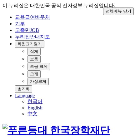
이 누리집은 대한민국 공식 전자정부 누리집입니다.
전체메뉴 닫기
교육급여바우처
기부
고졸만JOB
누리집안내지도
화면크기
열기
작게
보통
조금 크게
크게
가장크게
초기화
Language
한국어
English
中文