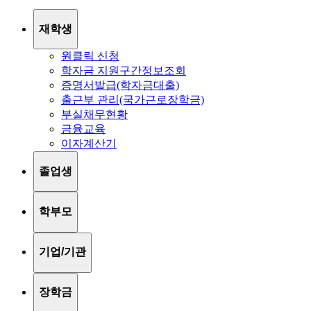
재학생
원클릭 신청
학자금 지원구간정보조회
증명서발급(학자금대출)
출근부 관리(국가근로장학금)
부실채무현황
금융교육
이자계산기
졸업생
학부모
기업/기관
장학금