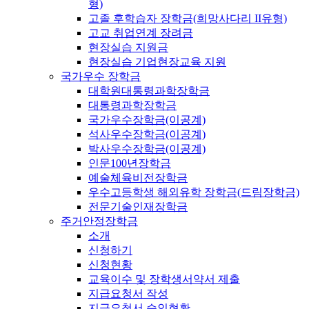
형)
고졸 후학습자 장학금(희망사다리 II유형)
고교 취업연계 장려금
현장실습 지원금
현장실습 기업현장교육 지원
국가우수 장학금
대학원대통령과학장학금
대통령과학장학금
국가우수장학금(이공계)
석사우수장학금(이공계)
박사우수장학금(이공계)
인문100년장학금
예술체육비전장학금
우수고등학생 해외유학 장학금(드림장학금)
전문기술인재장학금
주거안정장학금
소개
신청하기
신청현황
교육이수 및 장학생서약서 제출
지급요청서 작성
지급요청서 승인현황