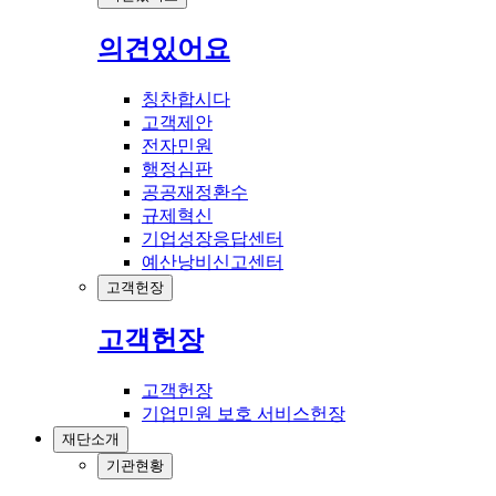
의견있어요
칭찬합시다
고객제안
전자민원
행정심판
공공재정환수
규제혁신
기업성장응답센터
예산낭비신고센터
고객헌장
고객헌장
고객헌장
기업민원 보호 서비스헌장
재단소개
기관현황