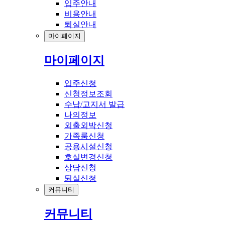
입주안내
비용안내
퇴실안내
마이페이지
마이페이지
입주신청
신청정보조회
수납/고지서 발급
나의정보
외출외박신청
가족룸신청
공용시설신청
호실변경신청
상담신청
퇴실신청
커뮤니티
커뮤니티