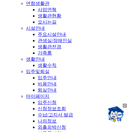
연합생활관
사업연혁
생활관현황
오시는길
시설안내
주요시설안내
관생실/장애인실
생활관전경
가족룸
생활안내
생활수칙
입주및퇴실
입주안내
비용안내
퇴실안내
마이페이지
입주신청
희
신청정보조회
챗봇상담:
망
수납/고지서 발급
24시
봇
채팅상담:
나의정보
9시~18시
닫
희
외출외박신청
기
망