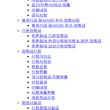
포기(반환)서약서 제출
수혜내역
공지사항
복권기금 꿈사다리 우수 장학사업
복권기금 꿈사다리 우수 장학금
기부장학금
푸른등대 기부장학금
푸른등대 한국수력원자력 K-원전 장학금
푸른등대 삼성기부장학금
장학금신청
신청가이드
신청서작성
종합조회
신청현황
국가장학금 진행현황
선정결과
수혜내역
서류제출현황
계좌정보수정
증명서발급
신청증명서발급