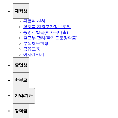
재학생
원클릭 신청
학자금 지원구간정보조회
증명서발급(학자금대출)
출근부 관리(국가근로장학금)
부실채무현황
금융교육
이자계산기
졸업생
학부모
기업/기관
장학금