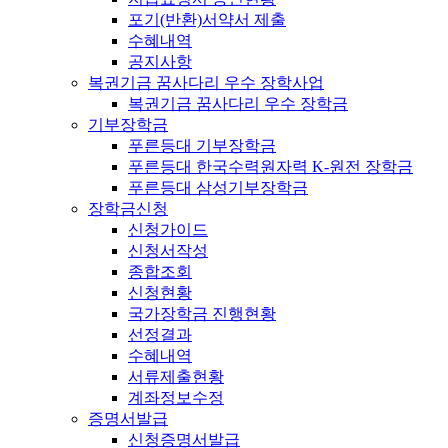
포기(반환)서약서 제출
수혜내역
공지사항
복권기금 꿈사다리 우수 장학사업
복권기금 꿈사다리 우수 장학금
기부장학금
푸른등대 기부장학금
푸른등대 한국수력원자력 K-원전 장학금
푸른등대 삼성기부장학금
장학금신청
신청가이드
신청서작성
종합조회
신청현황
국가장학금 진행현황
선정결과
수혜내역
서류제출현황
계좌정보수정
증명서발급
신청증명서발급