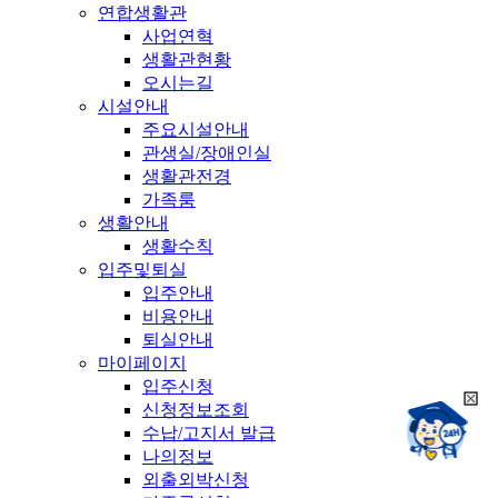
연합생활관
사업연혁
생활관현황
오시는길
시설안내
주요시설안내
관생실/장애인실
생활관전경
가족룸
생활안내
생활수칙
입주및퇴실
입주안내
비용안내
퇴실안내
마이페이지
입주신청
희
신청정보조회
챗봇상담:
망
수납/고지서 발급
24시
봇
채팅상담:
나의정보
9시~18시
닫
희
외출외박신청
기
망