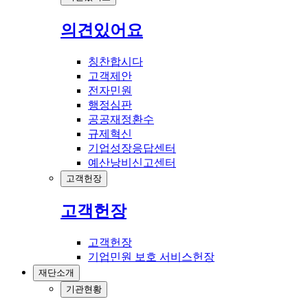
의견있어요
칭찬합시다
고객제안
전자민원
행정심판
공공재정환수
규제혁신
기업성장응답센터
예산낭비신고센터
고객헌장
고객헌장
고객헌장
기업민원 보호 서비스헌장
재단소개
기관현황