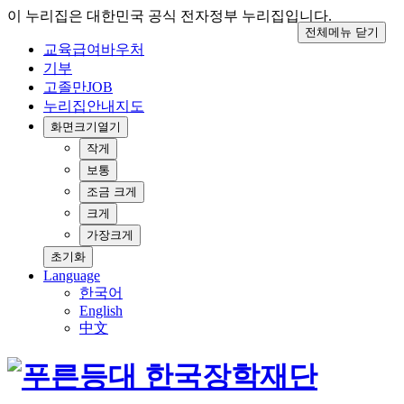
이 누리집은 대한민국 공식 전자정부 누리집입니다.
전체메뉴 닫기
교육급여바우처
기부
고졸만JOB
누리집안내지도
화면크기
열기
작게
보통
조금 크게
크게
가장크게
초기화
Language
한국어
English
中文