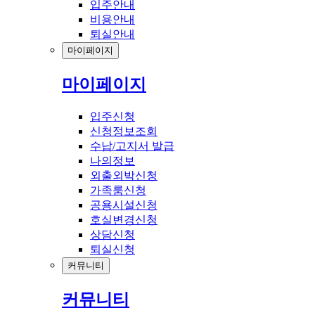
입주안내
비용안내
퇴실안내
마이페이지
마이페이지
입주신청
신청정보조회
수납/고지서 발급
나의정보
외출외박신청
가족룸신청
공용시설신청
호실변경신청
상담신청
퇴실신청
커뮤니티
커뮤니티