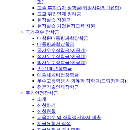
형)
고졸 후학습자 장학금(희망사다리 II유형)
고교 취업연계 장려금
현장실습 지원금
현장실습 기업현장교육 지원
국가우수 장학금
대학원대통령과학장학금
대통령과학장학금
국가우수장학금(이공계)
석사우수장학금(이공계)
박사우수장학금(이공계)
인문100년장학금
예술체육비전장학금
우수고등학생 해외유학 장학금(드림장학금)
전문기술인재장학금
주거안정장학금
소개
신청하기
신청현황
교육이수 및 장학생서약서 제출
지급요청서 작성
지급요청서 승인현황