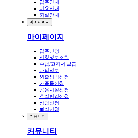
입주안내
비용안내
퇴실안내
마이페이지
마이페이지
입주신청
신청정보조회
수납/고지서 발급
나의정보
외출외박신청
가족룸신청
공용시설신청
호실변경신청
상담신청
퇴실신청
커뮤니티
커뮤니티