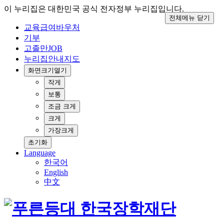
이 누리집은 대한민국 공식 전자정부 누리집입니다.
전체메뉴 닫기
교육급여바우처
기부
고졸만JOB
누리집안내지도
화면크기
열기
작게
보통
조금 크게
크게
가장크게
초기화
Language
한국어
English
中文