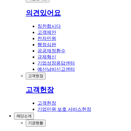
의견있어요
칭찬합시다
고객제안
전자민원
행정심판
공공재정환수
규제혁신
기업성장응답센터
예산낭비신고센터
고객헌장
고객헌장
고객헌장
기업민원 보호 서비스헌장
재단소개
기관현황