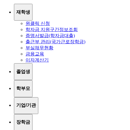
재학생
원클릭 신청
학자금 지원구간정보조회
증명서발급(학자금대출)
출근부 관리(국가근로장학금)
부실채무현황
금융교육
이자계산기
졸업생
학부모
기업/기관
장학금