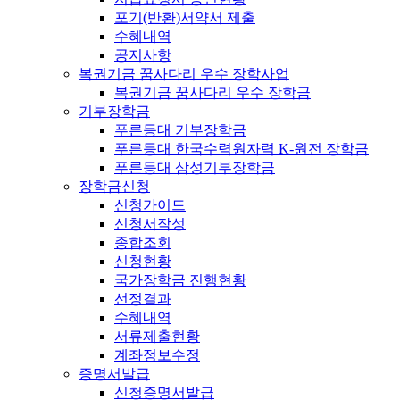
포기(반환)서약서 제출
수혜내역
공지사항
복권기금 꿈사다리 우수 장학사업
복권기금 꿈사다리 우수 장학금
기부장학금
푸른등대 기부장학금
푸른등대 한국수력원자력 K-원전 장학금
푸른등대 삼성기부장학금
장학금신청
신청가이드
신청서작성
종합조회
신청현황
국가장학금 진행현황
선정결과
수혜내역
서류제출현황
계좌정보수정
증명서발급
신청증명서발급