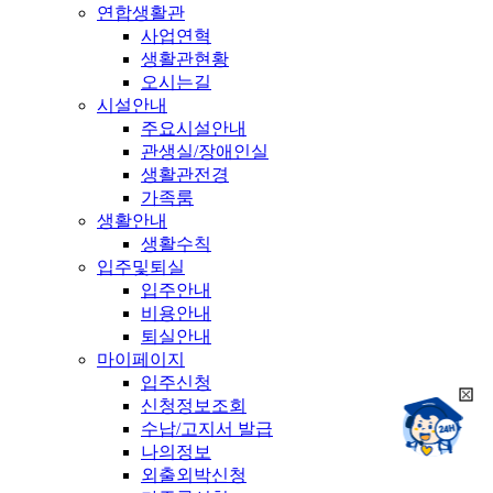
연합생활관
사업연혁
생활관현황
오시는길
시설안내
주요시설안내
관생실/장애인실
생활관전경
가족룸
생활안내
생활수칙
입주및퇴실
입주안내
비용안내
퇴실안내
마이페이지
입주신청
희
신청정보조회
챗봇상담:
망
수납/고지서 발급
24시
봇
채팅상담:
나의정보
9시~18시
닫
희
외출외박신청
기
망