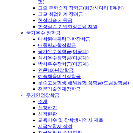
형)
고졸 후학습자 장학금(희망사다리 II유형)
고교 취업연계 장려금
현장실습 지원금
현장실습 기업현장교육 지원
국가우수 장학금
대학원대통령과학장학금
대통령과학장학금
국가우수장학금(이공계)
석사우수장학금(이공계)
박사우수장학금(이공계)
인문100년장학금
예술체육비전장학금
우수고등학생 해외유학 장학금(드림장학금)
전문기술인재장학금
주거안정장학금
소개
신청하기
신청현황
교육이수 및 장학생서약서 제출
지급요청서 작성
지급요청서 승인현황