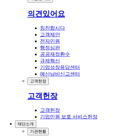
의견있어요
칭찬합시다
고객제안
전자민원
행정심판
공공재정환수
규제혁신
기업성장응답센터
예산낭비신고센터
고객헌장
고객헌장
고객헌장
기업민원 보호 서비스헌장
재단소개
기관현황