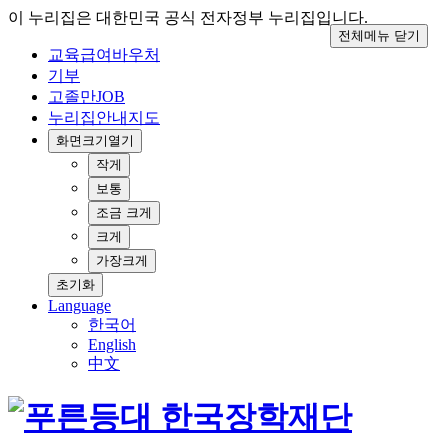
이 누리집은 대한민국 공식 전자정부 누리집입니다.
전체메뉴 닫기
교육급여바우처
기부
고졸만JOB
누리집안내지도
화면크기
열기
작게
보통
조금 크게
크게
가장크게
초기화
Language
한국어
English
中文