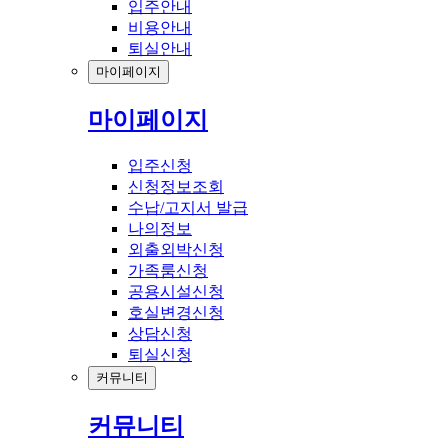
입주안내
비용안내
퇴실안내
마이페이지
마이페이지
입주신청
신청정보조회
수납/고지서 발급
나의정보
외출외박신청
가족룸신청
공용시설신청
호실변경신청
상담신청
퇴실신청
커뮤니티
커뮤니티