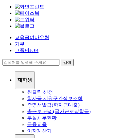
교육급여바우처
기부
고졸만JOB
검색
재학생
원클릭 신청
학자금 지원구간정보조회
증명서발급(학자금대출)
출근부 관리(국가근로장학금)
부실채무현황
금융교육
이자계산기