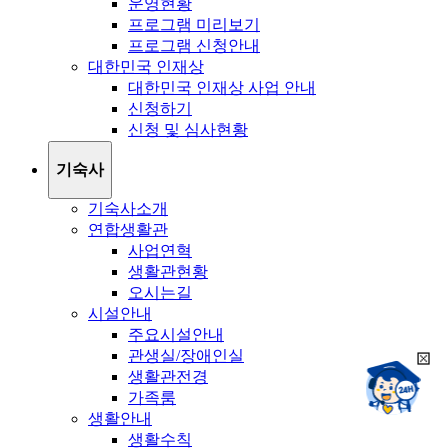
운영현황
프로그램 미리보기
프로그램 신청안내
대한민국 인재상
대한민국 인재상 사업 안내
신청하기
신청 및 심사현황
기숙사
기숙사소개
연합생활관
사업연혁
생활관현황
오시는길
시설안내
주요시설안내
관생실/장애인실
희
챗봇상담:
생활관전경
망
24시
가족룸
봇
채팅상담:
9시~18시
생활안내
닫
희
기
생활수칙
망