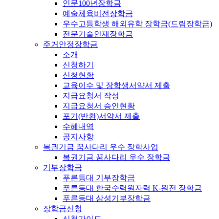
인문100년장학금
예술체육비전장학금
우수고등학생 해외유학 장학금(드림장학금)
전문기술인재장학금
주거안정장학금
소개
신청하기
신청현황
교육이수 및 장학생서약서 제출
지급요청서 작성
지급요청서 승인현황
포기(반환)서약서 제출
수혜내역
공지사항
복권기금 꿈사다리 우수 장학사업
복권기금 꿈사다리 우수 장학금
기부장학금
푸른등대 기부장학금
푸른등대 한국수력원자력 K-원전 장학금
푸른등대 삼성기부장학금
장학금신청
신청가이드