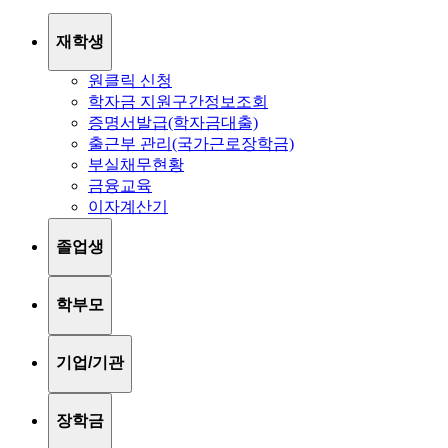
재학생
원클릭 신청
학자금 지원구간정보조회
증명서발급(학자금대출)
출근부 관리(국가근로장학금)
부실채무현황
금융교육
이자계산기
졸업생
학부모
기업/기관
장학금