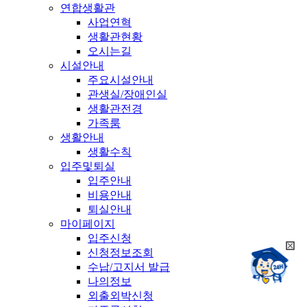
연합생활관
사업연혁
생활관현황
오시는길
시설안내
주요시설안내
관생실/장애인실
생활관전경
가족룸
생활안내
생활수칙
입주및퇴실
입주안내
비용안내
퇴실안내
마이페이지
입주신청
희
신청정보조회
챗봇상담:
망
수납/고지서 발급
24시
봇
채팅상담:
나의정보
9시~18시
닫
희
외출외박신청
기
망