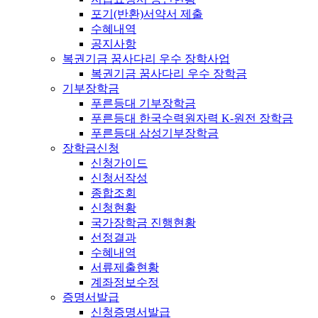
포기(반환)서약서 제출
수혜내역
공지사항
복권기금 꿈사다리 우수 장학사업
복권기금 꿈사다리 우수 장학금
기부장학금
푸른등대 기부장학금
푸른등대 한국수력원자력 K-원전 장학금
푸른등대 삼성기부장학금
장학금신청
신청가이드
신청서작성
종합조회
신청현황
국가장학금 진행현황
선정결과
수혜내역
서류제출현황
계좌정보수정
증명서발급
신청증명서발급