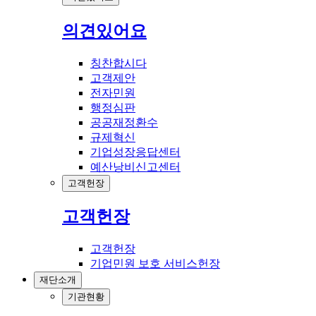
의견있어요
칭찬합시다
고객제안
전자민원
행정심판
공공재정환수
규제혁신
기업성장응답센터
예산낭비신고센터
고객헌장
고객헌장
고객헌장
기업민원 보호 서비스헌장
재단소개
기관현황