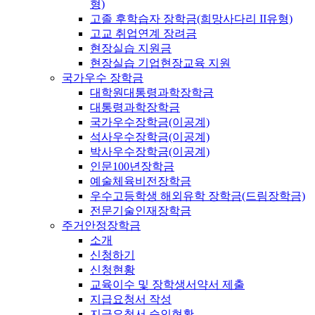
형)
고졸 후학습자 장학금(희망사다리 II유형)
고교 취업연계 장려금
현장실습 지원금
현장실습 기업현장교육 지원
국가우수 장학금
대학원대통령과학장학금
대통령과학장학금
국가우수장학금(이공계)
석사우수장학금(이공계)
박사우수장학금(이공계)
인문100년장학금
예술체육비전장학금
우수고등학생 해외유학 장학금(드림장학금)
전문기술인재장학금
주거안정장학금
소개
신청하기
신청현황
교육이수 및 장학생서약서 제출
지급요청서 작성
지급요청서 승인현황