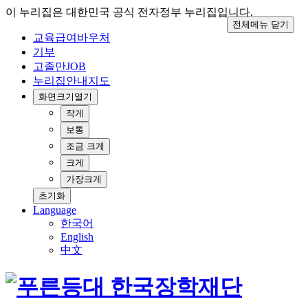
이 누리집은 대한민국 공식 전자정부 누리집입니다.
전체메뉴 닫기
교육급여바우처
기부
고졸만JOB
누리집안내지도
화면크기
열기
작게
보통
조금 크게
크게
가장크게
초기화
Language
한국어
English
中文