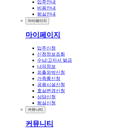
입주안내
비용안내
퇴실안내
마이페이지
마이페이지
입주신청
신청정보조회
수납/고지서 발급
나의정보
외출외박신청
가족룸신청
공용시설신청
호실변경신청
상담신청
퇴실신청
커뮤니티
커뮤니티