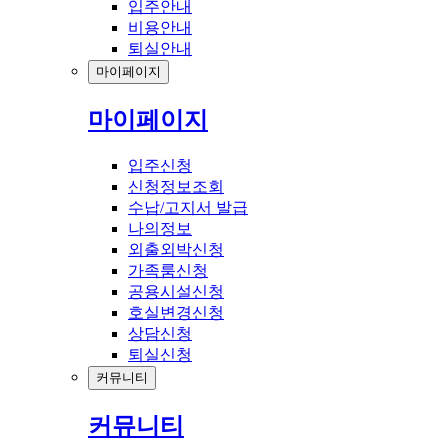
입주안내
비용안내
퇴실안내
마이페이지
마이페이지
입주신청
신청정보조회
수납/고지서 발급
나의정보
외출외박신청
가족룸신청
공용시설신청
호실변경신청
상담신청
퇴실신청
커뮤니티
커뮤니티