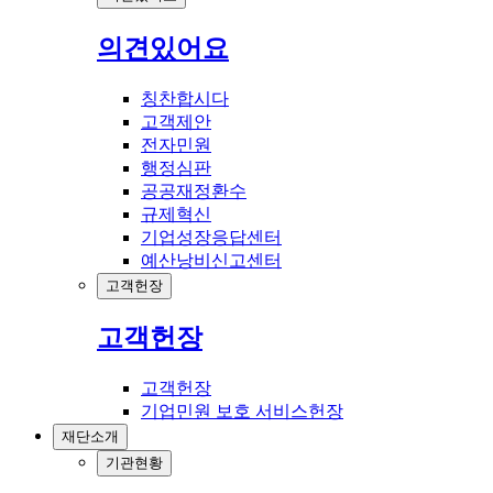
의견있어요
칭찬합시다
고객제안
전자민원
행정심판
공공재정환수
규제혁신
기업성장응답센터
예산낭비신고센터
고객헌장
고객헌장
고객헌장
기업민원 보호 서비스헌장
재단소개
기관현황