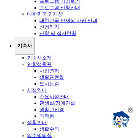
프로그램 미리보기
프로그램 신청안내
대한민국 인재상
대한민국 인재상 사업 안내
신청하기
신청 및 심사현황
기숙사
기숙사소개
연합생활관
사업연혁
생활관현황
오시는길
시설안내
주요시설안내
관생실/장애인실
생활관전경
희
챗봇상담:
가족룸
망
24시
생활안내
봇
채팅상담:
9시~18시
생활수칙
닫
희
기
입주및퇴실
망