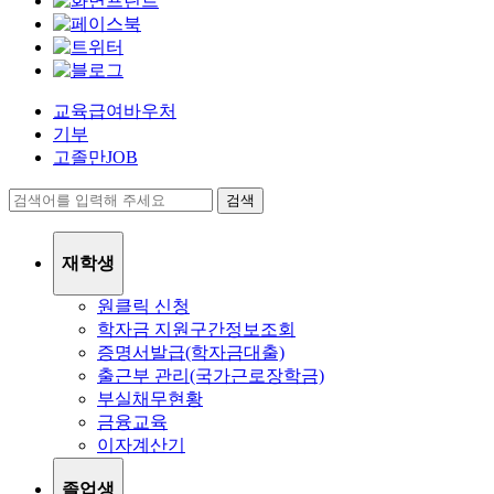
교육급여바우처
기부
고졸만JOB
검색
재학생
원클릭 신청
학자금 지원구간정보조회
증명서발급(학자금대출)
출근부 관리(국가근로장학금)
부실채무현황
금융교육
이자계산기
졸업생