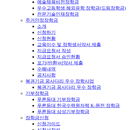
예술체육비전장학금
우수고등학생 해외유학 장학금(드림장학금)
전문기술인재장학금
주거안정장학금
소개
신청하기
신청현황
교육이수 및 장학생서약서 제출
지급요청서 작성
지급요청서 승인현황
포기(반환)서약서 제출
수혜내역
공지사항
복권기금 꿈사다리 우수 장학사업
복권기금 꿈사다리 우수 장학금
기부장학금
푸른등대 기부장학금
푸른등대 한국수력원자력 K-원전 장학금
푸른등대 삼성기부장학금
장학금신청
신청가이드
신청서작성