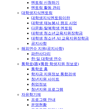
멘토링 신청하기
멘토링 활동 관리
대학생지식멘토링
대학생지식멘토링이란
대학생 재능봉사 캠프 사업
다문화·탈북학생 멘토링
대학생 청소년교육지원장학금
대학생 청소년 AI 교육지원장학금
공지사항
해외연수 지원(공지사항)
파란사다리
한·일 대학생 연수
통학로(路)(통합 학생지원 정보로)
통학로 홈
학자금 지원정보 통합검색
청년지원 사이트
취업정보
청년지원 프로그램
자유학기제
프로그램 안내
운영현황