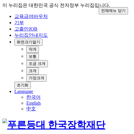
이 누리집은 대한민국 공식 전자정부 누리집입니다.
전체메뉴 닫기
교육급여바우처
기부
고졸만JOB
누리집안내지도
화면크기
열기
작게
보통
조금 크게
크게
가장크게
초기화
Language
한국어
English
中文