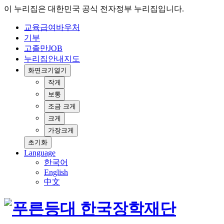
이 누리집은 대한민국 공식 전자정부 누리집입니다.
교육급여바우처
기부
고졸만JOB
누리집안내지도
화면크기
열기
작게
보통
조금 크게
크게
가장크게
초기화
Language
한국어
English
中文