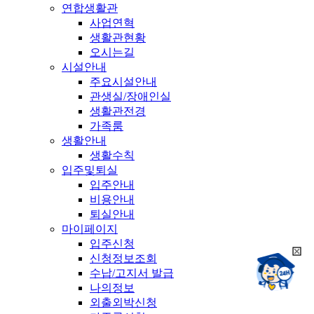
연합생활관
사업연혁
생활관현황
오시는길
시설안내
주요시설안내
관생실/장애인실
생활관전경
가족룸
생활안내
생활수칙
입주및퇴실
입주안내
비용안내
퇴실안내
마이페이지
입주신청
희
신청정보조회
챗봇상담:
망
수납/고지서 발급
24시
봇
채팅상담:
나의정보
9시~18시
닫
희
외출외박신청
기
망