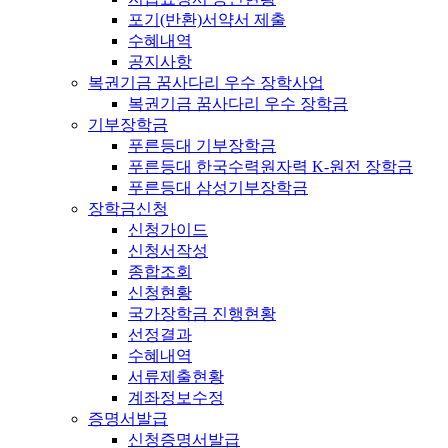
포기(반환)서약서 제출
수혜내역
공지사항
복권기금 꿈사다리 우수 장학사업
복권기금 꿈사다리 우수 장학금
기부장학금
푸른등대 기부장학금
푸른등대 한국수력원자력 K-원전 장학금
푸른등대 삼성기부장학금
장학금신청
신청가이드
신청서작성
종합조회
신청현황
국가장학금 진행현황
선정결과
수혜내역
서류제출현황
계좌정보수정
증명서발급
신청증명서발급