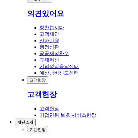
의견있어요
칭찬합시다
고객제안
전자민원
행정심판
공공재정환수
규제혁신
기업성장응답센터
예산낭비신고센터
고객헌장
고객헌장
고객헌장
기업민원 보호 서비스헌장
재단소개
기관현황