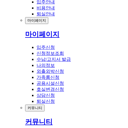
입주안내
비용안내
퇴실안내
마이페이지
마이페이지
입주신청
신청정보조회
수납/고지서 발급
나의정보
외출외박신청
가족룸신청
공용시설신청
호실변경신청
상담신청
퇴실신청
커뮤니티
커뮤니티