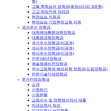
형)
고졸 후학습자 장학금(희망사다리 II유형)
고교 취업연계 장려금
현장실습 지원금
현장실습 기업현장교육 지원
국가우수 장학금
대학원대통령과학장학금
대통령과학장학금
국가우수장학금(이공계)
석사우수장학금(이공계)
박사우수장학금(이공계)
인문100년장학금
예술체육비전장학금
우수고등학생 해외유학 장학금(드림장학금)
전문기술인재장학금
주거안정장학금
소개
신청하기
신청현황
교육이수 및 장학생서약서 제출
지급요청서 작성
지급요청서 승인현황