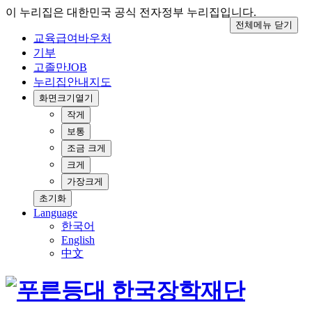
이 누리집은 대한민국 공식 전자정부 누리집입니다.
전체메뉴 닫기
교육급여바우처
기부
고졸만JOB
누리집안내지도
화면크기
열기
작게
보통
조금 크게
크게
가장크게
초기화
Language
한국어
English
中文