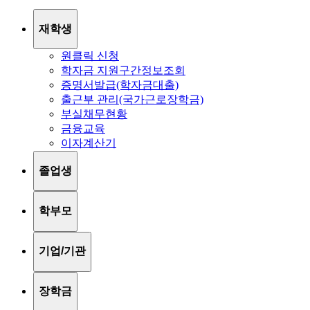
재학생
원클릭 신청
학자금 지원구간정보조회
증명서발급(학자금대출)
출근부 관리(국가근로장학금)
부실채무현황
금융교육
이자계산기
졸업생
학부모
기업/기관
장학금