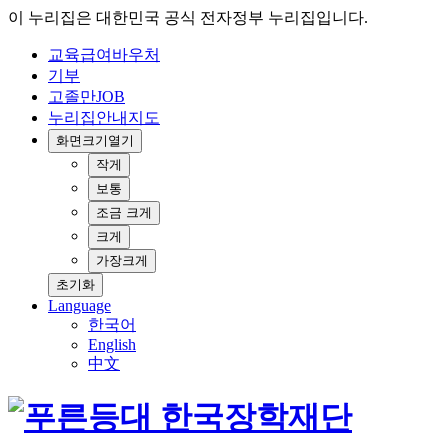
이 누리집은 대한민국 공식 전자정부 누리집입니다.
교육급여바우처
기부
고졸만JOB
누리집안내지도
화면크기
열기
작게
보통
조금 크게
크게
가장크게
초기화
Language
한국어
English
中文