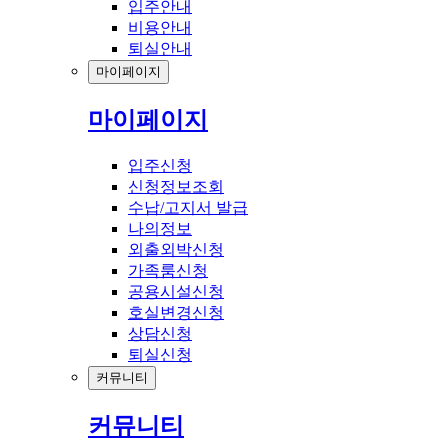
입주안내
비용안내
퇴실안내
마이페이지
마이페이지
입주신청
신청정보조회
수납/고지서 발급
나의정보
외출외박신청
가족룸신청
공용시설신청
호실변경신청
상담신청
퇴실신청
커뮤니티
커뮤니티