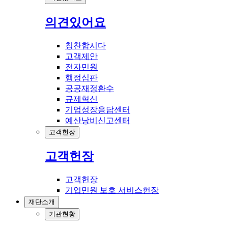
의견있어요
칭찬합시다
고객제안
전자민원
행정심판
공공재정환수
규제혁신
기업성장응답센터
예산낭비신고센터
고객헌장
고객헌장
고객헌장
기업민원 보호 서비스헌장
재단소개
기관현황