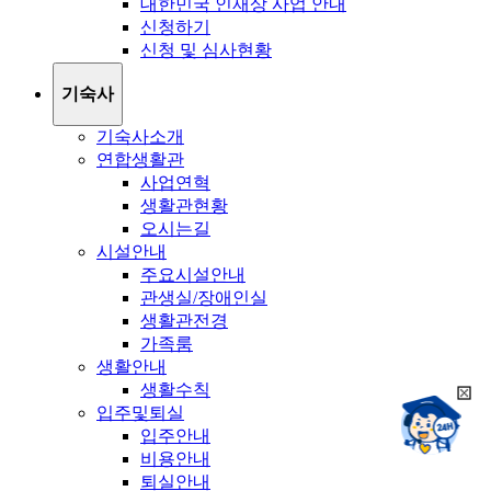
대한민국 인재상 사업 안내
신청하기
신청 및 심사현황
기숙사
기숙사소개
연합생활관
사업연혁
생활관현황
오시는길
시설안내
주요시설안내
관생실/장애인실
생활관전경
가족룸
생활안내
생활수칙
희
챗봇상담:
입주및퇴실
망
24시
입주안내
봇
채팅상담:
9시~18시
비용안내
닫
희
기
퇴실안내
망