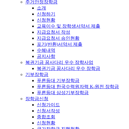
주거안정장학금
소개
신청하기
신청현황
교육이수 및 장학생서약서 제출
지급요청서 작성
지급요청서 승인현황
포기(반환)서약서 제출
수혜내역
공지사항
복권기금 꿈사다리 우수 장학사업
복권기금 꿈사다리 우수 장학금
기부장학금
푸른등대 기부장학금
푸른등대 한국수력원자력 K-원전 장학금
푸른등대 삼성기부장학금
장학금신청
신청가이드
신청서작성
종합조회
신청현황
국가장학금 진행현황