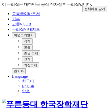
이 누리집은 대한민국 공식 전자정부 누리집입니다.
전체메뉴 닫기
교육급여바우처
기부
고졸만JOB
누리집안내지도
화면크기
열기
작게
보통
조금 크게
크게
가장크게
초기화
Language
한국어
English
中文