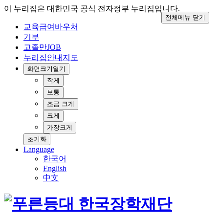
이 누리집은 대한민국 공식 전자정부 누리집입니다.
전체메뉴 닫기
교육급여바우처
기부
고졸만JOB
누리집안내지도
화면크기
열기
작게
보통
조금 크게
크게
가장크게
초기화
Language
한국어
English
中文