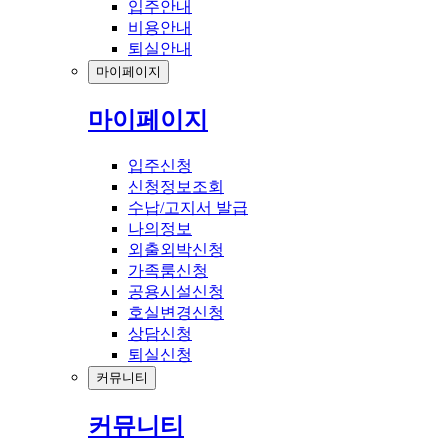
입주안내
비용안내
퇴실안내
마이페이지
마이페이지
입주신청
신청정보조회
수납/고지서 발급
나의정보
외출외박신청
가족룸신청
공용시설신청
호실변경신청
상담신청
퇴실신청
커뮤니티
커뮤니티