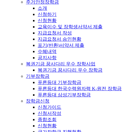
주거안정장학금
소개
신청하기
신청현황
교육이수 및 장학생서약서 제출
지급요청서 작성
지급요청서 승인현황
포기(반환)서약서 제출
수혜내역
공지사항
복권기금 꿈사다리 우수 장학사업
복권기금 꿈사다리 우수 장학금
기부장학금
푸른등대 기부장학금
푸른등대 한국수력원자력 K-원전 장학금
푸른등대 삼성기부장학금
장학금신청
신청가이드
신청서작성
종합조회
신청현황
국가장학금 진행현황