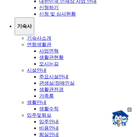
대한민국 인재상 사업 안내
신청하기
신청 및 심사현황
기숙사
기숙사소개
연합생활관
사업연혁
생활관현황
오시는길
시설안내
주요시설안내
관생실/장애인실
생활관전경
가족룸
생활안내
생활수칙
희
챗봇상담:
입주및퇴실
망
24시
입주안내
봇
채팅상담:
9시~18시
비용안내
닫
희
기
퇴실안내
망